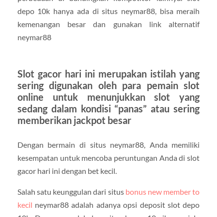
depo 10k hanya ada di situs neymar88, bisa meraih
kemenangan besar dan gunakan link alternatif
neymar88
Slot gacor hari ini merupakan istilah yang
sering digunakan oleh para pemain slot
online untuk menunjukkan slot yang
sedang dalam kondisi “panas” atau sering
memberikan jackpot besar
Dengan bermain di situs neymar88, Anda memiliki
kesempatan untuk mencoba peruntungan Anda di slot
gacor hari ini dengan bet kecil.
Salah satu keunggulan dari situs
bonus new member to
kecil
neymar88 adalah adanya opsi deposit slot depo