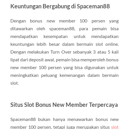
Keuntungan Bergabung di Spaceman88
Dengan bonus new member 100 persen yang
ditawarkan oleh spaceman88, para pemain bisa
mendapatkan kesempatan untuk mendapatkan
keuntungan lebih besar dalam bermain slot online.
Dengan melakukan Turn Over sebanyak 3 atau 5 kali
lipat dari deposit awal, pemain bisa memperoleh bonus
new member 100 persen yang bisa digunakan untuk
meningkatkan peluang kemenangan dalam bermain
slot.
Situs Slot Bonus New Member Terpercaya
Spaceman88 bukan hanya menawarkan bonus new
member 100 persen, tetapi juga merupakan situs
slot