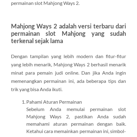
permainan slot Mahjong Ways 2.
Mahjong Ways 2 adalah versi terbaru dari
permainan slot Mahjong yang sudah
terkenal sejak lama
Dengan tampilan yang lebih modern dan fitur-fitur
yang lebih menarik, Mahjong Ways 2 berhasil menarik
minat para pemain judi online. Dan jika Anda ingin
memenangkan permainan ini, ada beberapa tips dan
trik yang bisa Anda ikuti.
Pahami Aturan Permainan
Sebelum Anda memulai permainan slot
Mahjong Ways 2, pastikan Anda sudah
memahami aturan permainan dengan baik.
Ketahui cara memainkan permainan ini, simbol-