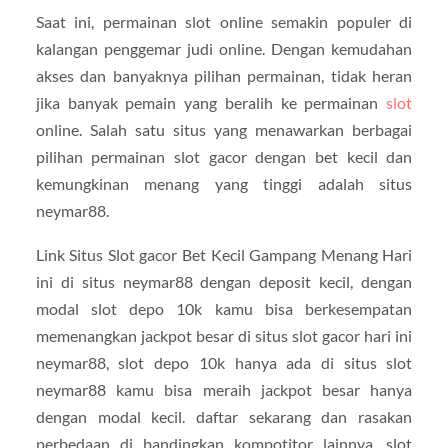
Saat ini, permainan slot online semakin populer di
kalangan penggemar judi online. Dengan kemudahan
akses dan banyaknya pilihan permainan, tidak heran
jika banyak pemain yang beralih ke permainan
slot
online. Salah satu situs yang menawarkan berbagai
pilihan permainan slot gacor dengan bet kecil dan
kemungkinan menang yang tinggi adalah situs
neymar88.
Link Situs Slot gacor Bet Kecil Gampang Menang Hari
ini di situs neymar88 dengan deposit kecil, dengan
modal slot depo 10k kamu bisa berkesempatan
memenangkan jackpot besar di situs slot gacor hari ini
neymar88, slot depo 10k hanya ada di situs slot
neymar88 kamu bisa meraih jackpot besar hanya
dengan modal kecil. daftar sekarang dan rasakan
perbedaan di bandingkan kompotitor lainnya. slot