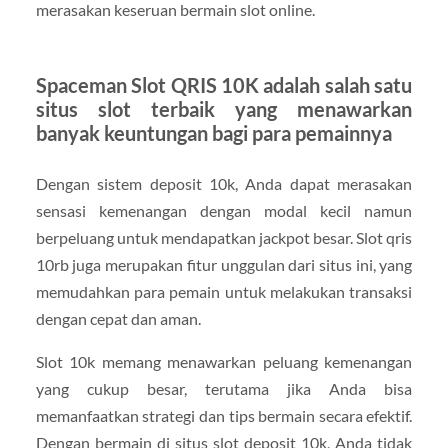
merasakan keseruan bermain slot online.
Spaceman Slot QRIS 10K adalah salah satu
situs slot terbaik yang menawarkan
banyak keuntungan bagi para pemainnya
Dengan sistem deposit 10k, Anda dapat merasakan
sensasi kemenangan dengan modal kecil namun
berpeluang untuk mendapatkan jackpot besar. Slot qris
10rb juga merupakan fitur unggulan dari situs ini, yang
memudahkan para pemain untuk melakukan transaksi
dengan cepat dan aman.
Slot 10k memang menawarkan peluang kemenangan
yang cukup besar, terutama jika Anda bisa
memanfaatkan strategi dan tips bermain secara efektif.
Dengan bermain di situs slot deposit 10k, Anda tidak