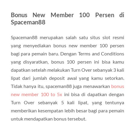
Bonus New Member 100 Persen di
Spaceman88
Spaceman88 merupakan salah satu situs slot resmi
yang menyediakan bonus new member 100 persen
bagi para pemain baru. Dengan Terms and Conditions
yang disyaratkan, bonus 100 persen ini bisa kamu
dapatkan setelah melakukan Turn Over sebanyak 3 kali
lipat dari jumlah deposit awal yang kamu setorkan.
Tidak hanya itu, spaceman88 juga menawarkan
bonus
new member 100 to 5x
ini bisa di dapatkan dengan
Turn Over sebanyak 5 kali lipat, yang tentunya
memberikan kesempatan lebih besar bagi para pemain
untuk mendapatkan bonus tersebut.