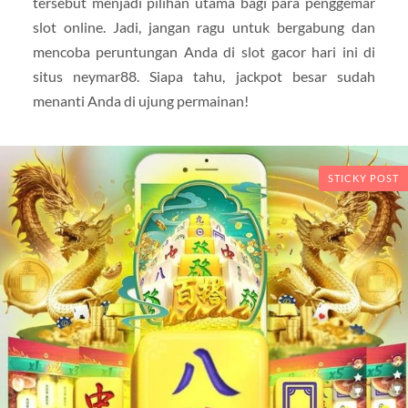
tersebut menjadi pilihan utama bagi para penggemar
slot online. Jadi, jangan ragu untuk bergabung dan
mencoba peruntungan Anda di slot gacor hari ini di
situs neymar88. Siapa tahu, jackpot besar sudah
menanti Anda di ujung permainan!
STICKY POST