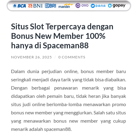
Situs Slot Terpercaya dengan
Bonus New Member 100%
hanya di Spaceman88
NOVEMBER 26, 2025
/
0 COMMENTS
Dalam dunia perjudian online, bonus member baru
seringkali menjadi daya tarik yang tidak bisa diabaikan.
Dengan berbagai penawaran menarik yang bisa
didapatkan oleh pemain baru, tidak heran jika banyak
situs judi online berlomba-lomba menawarkan promo
bonus new member yang menggiurkan. Salah satu situs
yang menawarkan bonus new member yang cukup
menarik adalah spaceman88.