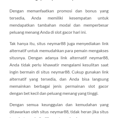
Dengan memanfaatkan promosi dan bonus yang
tersedia, Anda memiliki kesempatan untuk
mendapatkan tambahan modal dan memperbesar
peluang menang Anda di slot gacor hari ini.
Tak hanya itu, situs neymar88 juga menyediakan link
alternatif untuk memudahkan para pemain mengakses
situsnya. Dengan adanya link alternatif neymar88,
Anda tidak perlu khawatir mengalami kesulitan saat
ingin bermain di situs neymar88. Cukup gunakan link
alternatif yang tersedia, dan Anda bisa langsung
memainkan berbagai jenis permainan slot gacor
dengan bet kecil dan peluang menang yang tinggi.
Dengan semua keunggulan dan kemudahan yang
ditawarkan oleh situs neymar88, tidak heran jika situs