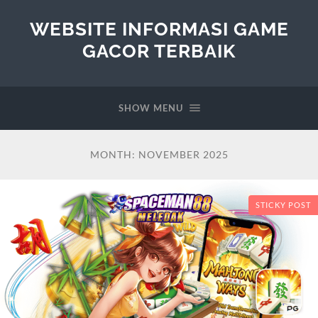
WEBSITE INFORMASI GAME
GACOR TERBAIK
SHOW MENU
MONTH:
NOVEMBER 2025
STICKY POST