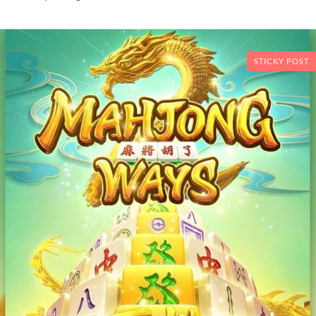
STICKY POST