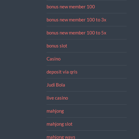
bonus new member 100
bonus new member 100 to 3x
bonus new member 100 to 5x
bonus slot
Casino
deposit via qris
Judi Bola
live casino
mahjong
mahjong slot
mahjong ways