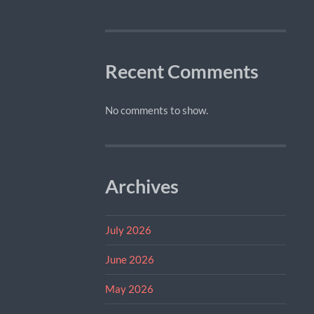
Recent Comments
No comments to show.
Archives
July 2026
June 2026
May 2026