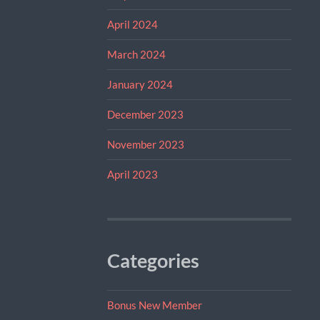
April 2024
March 2024
January 2024
December 2023
November 2023
April 2023
Categories
Bonus New Member