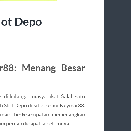
lot Depo
ar88: Menang Besar
er di kalangan masyarakat. Salah satu
ah Slot Depo di situs resmi Neymar88.
pemain berkesempatan memenangkan
um pernah didapat sebelumnya.