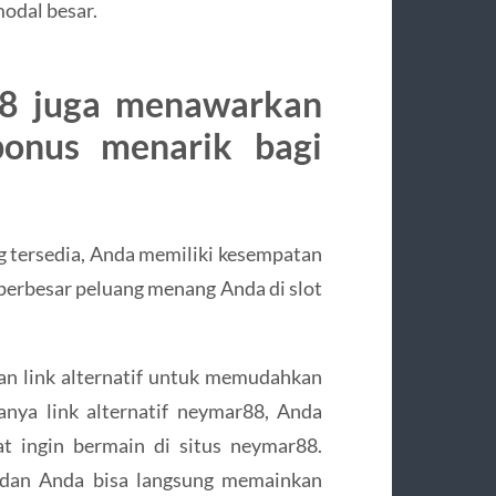
odal besar.
r88 juga menawarkan
bonus menarik bagi
tersedia, Anda memiliki kesempatan
rbesar peluang menang Anda di slot
an link alternatif untuk memudahkan
nya link alternatif neymar88, Anda
at ingin bermain di situs neymar88.
, dan Anda bisa langsung memainkan