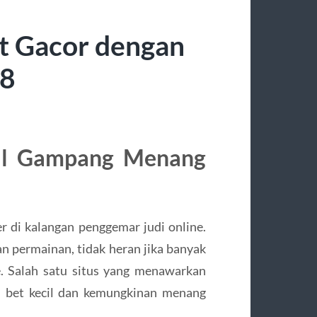
ot Gacor dengan
88
ecil Gampang Menang
er di kalangan penggemar judi online.
 permainan, tidak heran jika banyak
. Salah satu situs yang menawarkan
n bet kecil dan kemungkinan menang