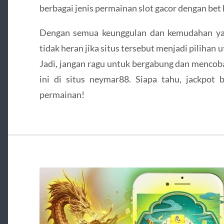
berbagai jenis permainan slot gacor dengan bet 
Dengan semua keunggulan dan kemudahan yan
tidak heran jika situs tersebut menjadi pilihan 
Jadi, jangan ragu untuk bergabung dan mencoba
ini di situs neymar88. Siapa tahu, jackpot
permainan!