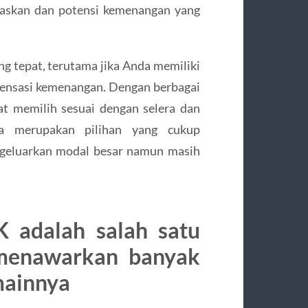
skan dan potensi kemenangan yang
ng tepat, terutama jika Anda memiliki
sensasi kemenangan. Dengan berbagai
at memilih sesuai dengan selera dan
a merupakan pilihan yang cukup
ngeluarkan modal besar namun masih
 adalah salah satu
g menawarkan banyak
mainnya