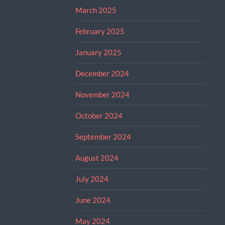
March 2025
February 2025
January 2025
December 2024
November 2024
October 2024
September 2024
August 2024
July 2024
June 2024
May 2024