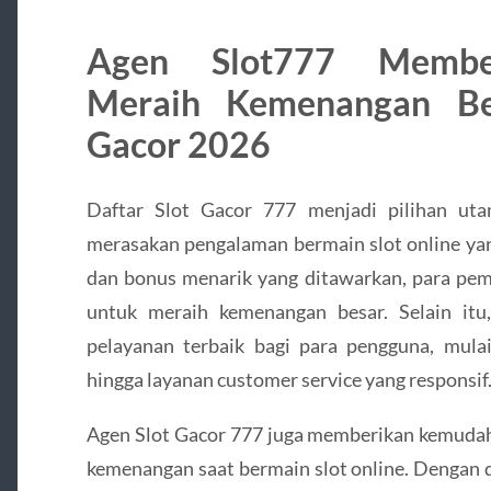
Agen Slot777 Membe
Meraih Kemenangan Be
Gacor 2026
Daftar Slot Gacor 777 menjadi pilihan ut
merasakan pengalaman bermain slot online ya
dan bonus menarik yang ditawarkan, para pem
untuk meraih kemenangan besar. Selain it
pelayanan terbaik bagi para pengguna, mulai
hingga layanan customer service yang responsif
Agen Slot Gacor 777 juga memberikan kemudah
kemenangan saat bermain slot online. Dengan 