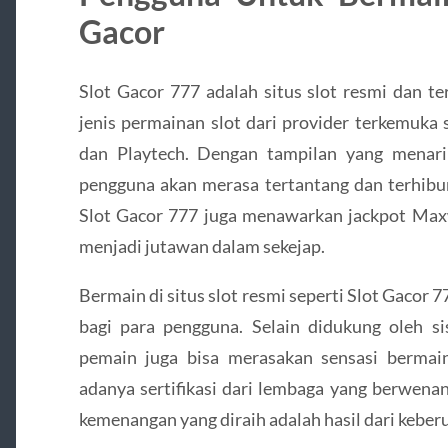
Gacor
Slot Gacor 777 adalah situs slot resmi dan t
jenis permainan slot dari provider terkemuka 
dan Playtech. Dengan tampilan yang menarik 
pengguna akan merasa tertantang dan terhibur s
Slot Gacor 777 juga menawarkan jackpot Ma
menjadi jutawan dalam sekejap.
Bermain di situs slot resmi seperti Slot Gacor
bagi para pengguna. Selain didukung oleh s
pemain juga bisa merasakan sensasi bermai
adanya sertifikasi dari lembaga yang berwena
kemenangan yang diraih adalah hasil dari keber