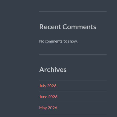
Recent Comments
No comments to show.
Archives
July 2026
June 2026
May 2026