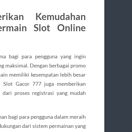
rikan Kemudahan
rmain Slot Online
ama bagi para pengguna yang ingin
ng maksimal. Dengan berbagai promo
ain memiliki kesempatan lebih besar
u, Slot Gacor 777 juga memberikan
 dari proses registrasi yang mudah
.
an bagi para pengguna dalam meraih
dukungan dari sistem permainan yang