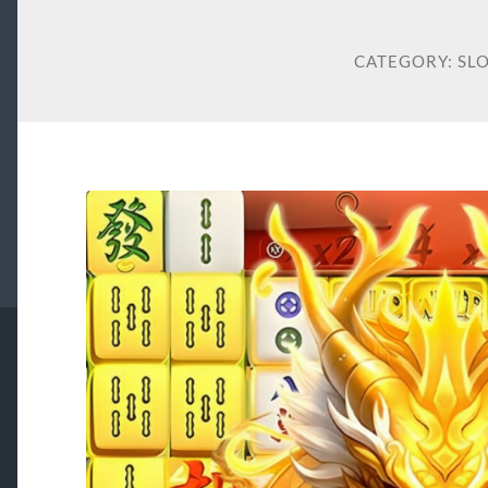
CATEGORY:
SLO