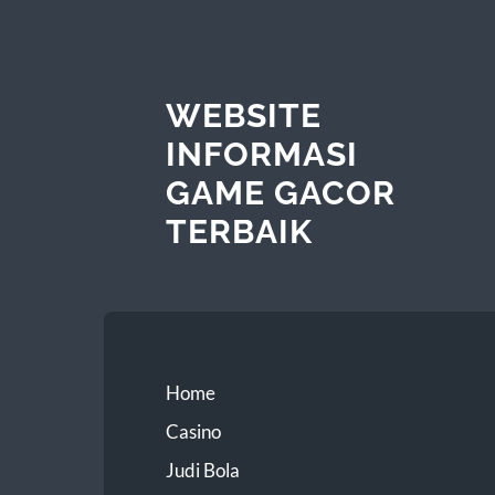
WEBSITE
INFORMASI
GAME GACOR
TERBAIK
Home
Casino
Judi Bola