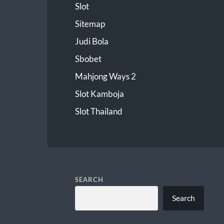
Slot
Sitemap
Judi Bola
Sbobet
Mahjong Ways 2
Slot Kamboja
Slot Thailand
SEARCH
Search