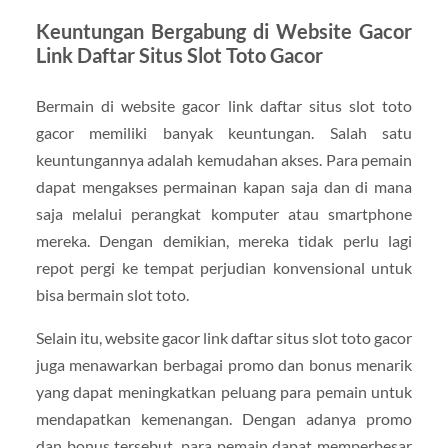
Keuntungan Bergabung di Website Gacor
Link Daftar Situs Slot Toto Gacor
Bermain di website gacor link daftar situs slot toto
gacor memiliki banyak keuntungan. Salah satu
keuntungannya adalah kemudahan akses. Para pemain
dapat mengakses permainan kapan saja dan di mana
saja melalui perangkat komputer atau smartphone
mereka. Dengan demikian, mereka tidak perlu lagi
repot pergi ke tempat perjudian konvensional untuk
bisa bermain slot toto.
Selain itu, website gacor link daftar situs slot toto gacor
juga menawarkan berbagai promo dan bonus menarik
yang dapat meningkatkan peluang para pemain untuk
mendapatkan kemenangan. Dengan adanya promo
dan bonus tersebut, para pemain dapat memperbesar