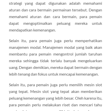
strategi yang dapat digunakan adalah memahami
aturan dan cara bermain permainan tersebut. Dengan
memahami aturan dan cara bermain, para pemain
dapat mengoptimalkan peluang mereka untuk
mendapatkan kemenangan.
Selain itu, para pemain juga perlu memperhatikan
manajemen modal. Manajemen modal yang baik akan
membantu para pemain mengontrol jumlah taruhan
mereka sehingga tidak terlalu banyak mengeluarkan
uang. Dengan demikian, mereka dapat bermain dengan
lebih tenang dan fokus untuk mencapai kemenangan.
Selain itu, para pemain juga perlu memilih mesin slot
yang tepat. Mesin slot yang tepat akan memberikan
peluang kemenangan yang lebih besar. Oleh karena itu,
para pemain perlu melakukan riset dan mencari tahu