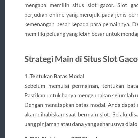
mengapa memilih situs slot gacor. Slot ga
perjudian online yang merujuk pada jenis pe
kemenangan besar kepada para pemainnya. Den
memiliki peluang yang lebih besar untuk menda
Strategi Main di Situs Slot Gaco
1. Tentukan Batas Modal
Sebelum memulai permainan, tentukan bat
Pastikan untuk hanya menggunakan sejumlah ua
Dengan menetapkan batas modal, Anda dapat 
akan dihabiskan saat bermain slot. Selalu di
uang pinjaman atau dana yang seharusnya dialo