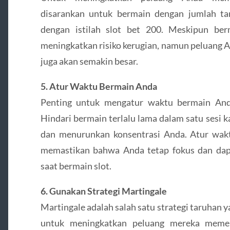
disarankan untuk bermain dengan jumlah t
dengan istilah slot bet 200. Meskipun b
meningkatkan risiko kerugian, namun peluang 
juga akan semakin besar.
5. Atur Waktu Bermain Anda
Penting untuk mengatur waktu bermain Anda
Hindari bermain terlalu lama dalam satu sesi 
dan menurunkan konsentrasi Anda. Atur wak
memastikan bahwa Anda tetap fokus dan dap
saat bermain slot.
6. Gunakan Strategi Martingale
Martingale adalah salah satu strategi taruhan 
untuk meningkatkan peluang mereka memena