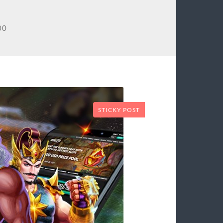
00
STICKY POST