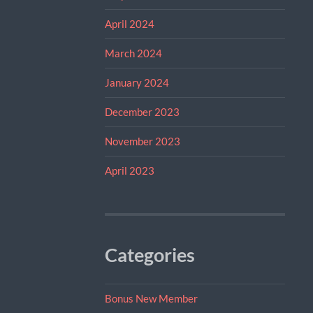
April 2024
March 2024
January 2024
December 2023
November 2023
April 2023
Categories
Bonus New Member