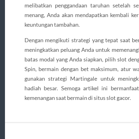
melibatkan penggandaan taruhan setelah se
menang, Anda akan mendapatkan kembali ke
keuntungan tambahan.
Dengan mengikuti strategi yang tepat saat ber
meningkatkan peluang Anda untuk memenang
batas modal yang Anda siapkan, pilih slot den
Spin, bermain dengan bet maksimum, atur w
gunakan strategi Martingale untuk menin
hadiah besar. Semoga artikel ini bermanfa
kemenangan saat bermain di situs slot gacor.