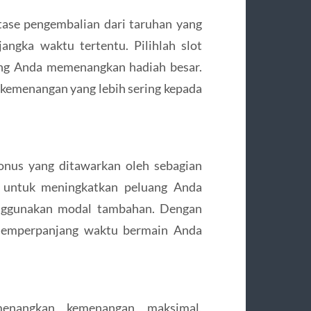
ase pengembalian dari taruhan yang
ngka waktu tertentu. Pilihlah slot
ang Anda memenangkan hadiah besar.
kemenangan yang lebih sering kepada
bonus yang ditawarkan oleh sebagian
ni untuk meningkatkan peluang Anda
nggunakan modal tambahan. Dengan
 memperpanjang waktu bermain Anda
enangkan kemenangan maksimal,