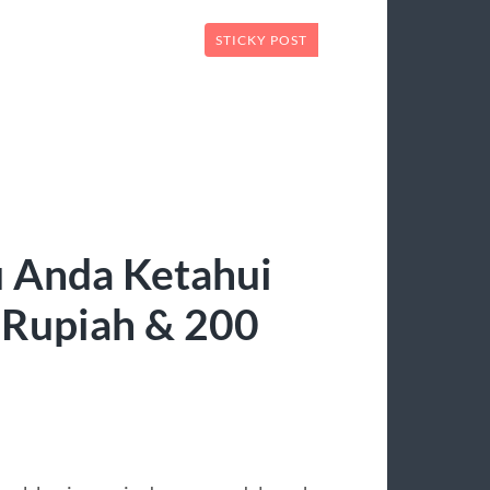
STICKY POST
u Anda Ketahui
 Rupiah & 200