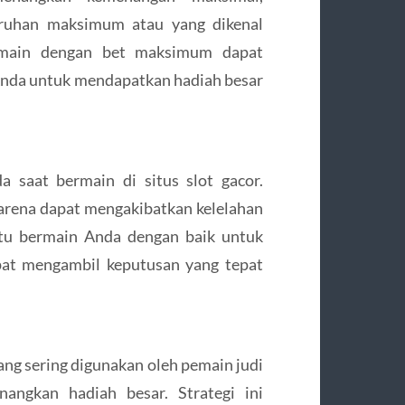
aruhan maksimum atau yang dikenal
ermain dengan bet maksimum dapat
Anda untuk mendapatkan hadiah besar
 saat bermain di situs slot gacor.
karena dapat mengakibatkan kelelahan
tu bermain Anda dengan baik untuk
at mengambil keputusan yang tepat
yang sering digunakan oleh pemain judi
ngkan hadiah besar. Strategi ini