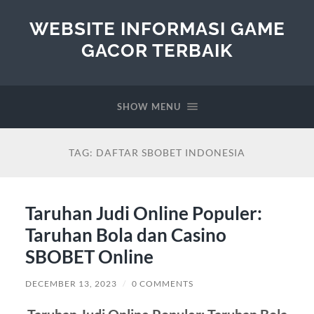
WEBSITE INFORMASI GAME
GACOR TERBAIK
SHOW MENU
TAG:
DAFTAR SBOBET INDONESIA
Taruhan Judi Online Populer:
Taruhan Bola dan Casino
SBOBET Online
DECEMBER 13, 2023
/
0 COMMENTS