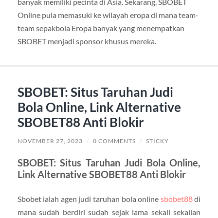
banyak memiliki pecinta di Asia. Sekarang, SBOBET
Online pula memasuki ke wilayah eropa di mana team-
team sepakbola Eropa banyak yang menempatkan
SBOBET menjadi sponsor khusus mereka.
SBOBET: Situs Taruhan Judi
Bola Online, Link Alternative
SBOBET88 Anti Blokir
NOVEMBER 27, 2023
/
0 COMMENTS
/
STICKY
SBOBET: Situs Taruhan Judi Bola Online,
Link Alternative SBOBET88 Anti Blokir
Sbobet ialah agen judi taruhan bola online
sbobet88
di
mana sudah berdiri sudah sejak lama sekali sekalian