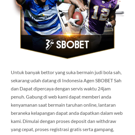
Untuk banyak bettor yang suka bermain judi bola sah,
sekarang udah datang di Indonesia Agen SBOBET Sah
dan Dapat dipercaya dengan servis waktu 24jam
penuh. Gabung di web kami dapat memberi anda
kenyamanan saat bermain taruhan online, lantaran
beraneka kelapangan dapat anda dapatkan dalam web
kami. Dimulai dengan proses deposit dan withdraw
yang cepat, proses registrasi gratis serta gampang,