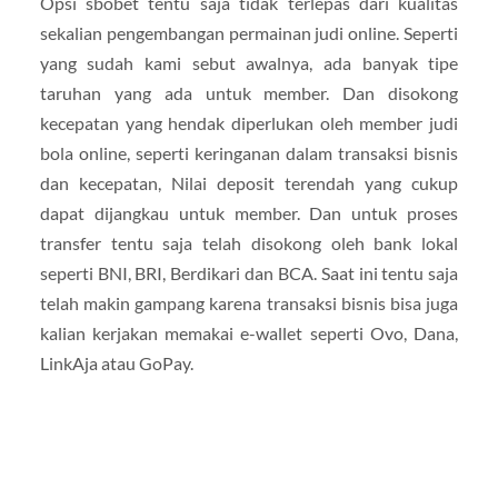
Opsi sbobet tentu saja tidak terlepas dari kualitas
sekalian pengembangan permainan judi online. Seperti
yang sudah kami sebut awalnya, ada banyak tipe
taruhan yang ada untuk member. Dan disokong
kecepatan yang hendak diperlukan oleh member judi
bola online, seperti keringanan dalam transaksi bisnis
dan kecepatan, Nilai deposit terendah yang cukup
dapat dijangkau untuk member. Dan untuk proses
transfer tentu saja telah disokong oleh bank lokal
seperti BNI, BRI, Berdikari dan BCA. Saat ini tentu saja
telah makin gampang karena transaksi bisnis bisa juga
kalian kerjakan memakai e-wallet seperti Ovo, Dana,
LinkAja atau GoPay.