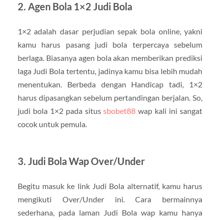
2. Agen Bola 1×2 Judi Bola
1×2 adalah dasar perjudian sepak bola online, yakni
kamu harus pasang judi bola terpercaya sebelum
berlaga. Biasanya agen bola akan memberikan prediksi
laga Judi Bola tertentu, jadinya kamu bisa lebih mudah
menentukan. Berbeda dengan Handicap tadi, 1×2
harus dipasangkan sebelum pertandingan berjalan. So,
judi bola 1×2 pada situs
sbobet88
wap kali ini sangat
cocok untuk pemula.
3. Judi Bola Wap Over/Under
Begitu masuk ke link Judi Bola alternatif, kamu harus
mengikuti Over/Under ini. Cara bermainnya
sederhana, pada laman Judi Bola wap kamu hanya