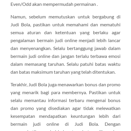
Even/Odd akan mempermudah permainan .
Namun, sebelum memutuskan untuk bergabung di
Judi Bola, pastikan untuk memahami dan mematuhi
semua aturan dan ketentuan yang berlaku agar
pengalaman bermain judi online menjadi lebih lancar
dan menyenangkan. Selalu bertanggung jawab dalam
bermain judi online dan jangan terlalu terbawa emosi
dalam memasang taruhan. Selalu patuhi batas waktu
dan batas maksimum taruhan yang telah ditentukan.
Terakhir, Judi Bola juga menawarkan bonus dan promo
yang menarik bagi para membernya. Pastikan untuk
selalu memantau informasi terbaru mengenai bonus
dan promo yang disediakan agar tidak melewatkan
kesempatan mendapatkan keuntungan lebih dari
bermain judi online di Judi Bola. Dengan