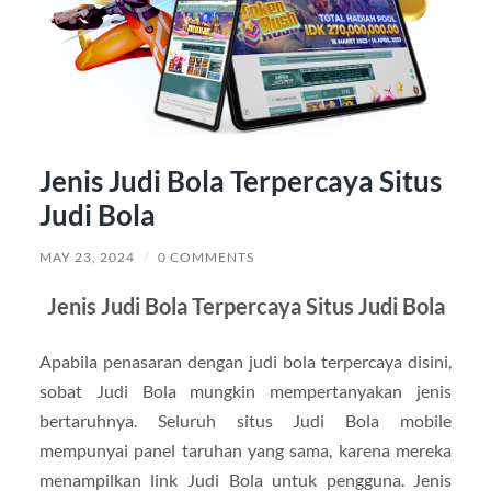
Jenis Judi Bola Terpercaya Situs
Judi Bola
MAY 23, 2024
/
0 COMMENTS
Jenis Judi Bola Terpercaya Situs Judi Bola
Apabila penasaran dengan judi bola terpercaya disini,
sobat Judi Bola mungkin mempertanyakan jenis
bertaruhnya. Seluruh situs Judi Bola mobile
mempunyai panel taruhan yang sama, karena mereka
menampilkan link Judi Bola untuk pengguna. Jenis