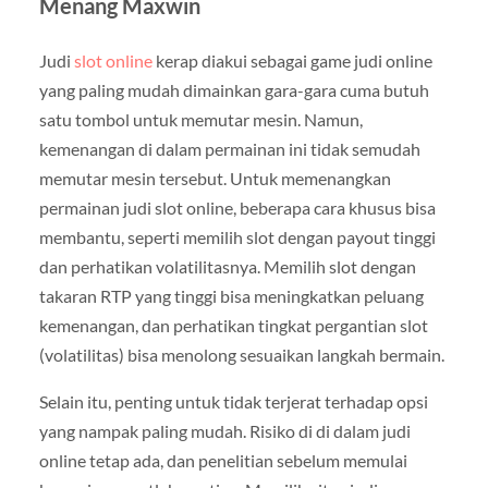
Menang Maxwin
Judi
slot online
kerap diakui sebagai game judi online
yang paling mudah dimainkan gara-gara cuma butuh
satu tombol untuk memutar mesin. Namun,
kemenangan di dalam permainan ini tidak semudah
memutar mesin tersebut. Untuk memenangkan
permainan judi slot online, beberapa cara khusus bisa
membantu, seperti memilih slot dengan payout tinggi
dan perhatikan volatilitasnya. Memilih slot dengan
takaran RTP yang tinggi bisa meningkatkan peluang
kemenangan, dan perhatikan tingkat pergantian slot
(volatilitas) bisa menolong sesuaikan langkah bermain.
Selain itu, penting untuk tidak terjerat terhadap opsi
yang nampak paling mudah. Risiko di di dalam judi
online tetap ada, dan penelitian sebelum memulai