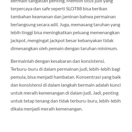
bermain sangatlah penting. Memilih situs judi yang
terpercaya dan safe seperti SLOT88 bisa berikan
tambahan keamanan dan jaminan bahwa permainan
berlangsung secara adil. Juga, memasang taruhan yang
lebih tinggi bisa meningkatkan peluang memenangkan
jackpot, mengingat jackpot besar kebanyakan tidak
dimenangkan oleh pemain dengan taruhan minimum.
Bermainlah dengan kesabaran dan konsistensi.
Terburu-buru di dalam permainan judi, lebih-lebih bagi
pemula, bisa menjadi hambatan. Konsentrasi yang baik
dan konsistensi di dalam langkah bermain adalah kunci
untuk meraih kemenangan di dalam judi. Jadi, penting
untuk tetap tenang dan tidak terburu-buru, lebih-lebih
dikala menjadi meraih kemenangan.