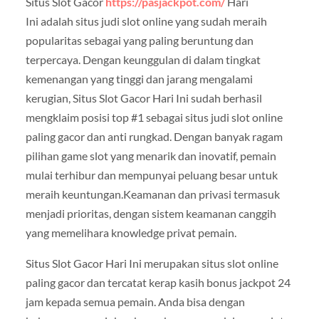
Situs Slot Gacor
https://pasjackpot.com/
Hari
Ini adalah situs judi slot online yang sudah meraih
popularitas sebagai yang paling beruntung dan
terpercaya. Dengan keunggulan di dalam tingkat
kemenangan yang tinggi dan jarang mengalami
kerugian, Situs Slot Gacor Hari Ini sudah berhasil
mengklaim posisi top #1 sebagai situs judi slot online
paling gacor dan anti rungkad. Dengan banyak ragam
pilihan game slot yang menarik dan inovatif, pemain
mulai terhibur dan mempunyai peluang besar untuk
meraih keuntungan.Keamanan dan privasi termasuk
menjadi prioritas, dengan sistem keamanan canggih
yang memelihara knowledge privat pemain.
Situs Slot Gacor Hari Ini merupakan situs slot online
paling gacor dan tercatat kerap kasih bonus jackpot 24
jam kepada semua pemain. Anda bisa dengan