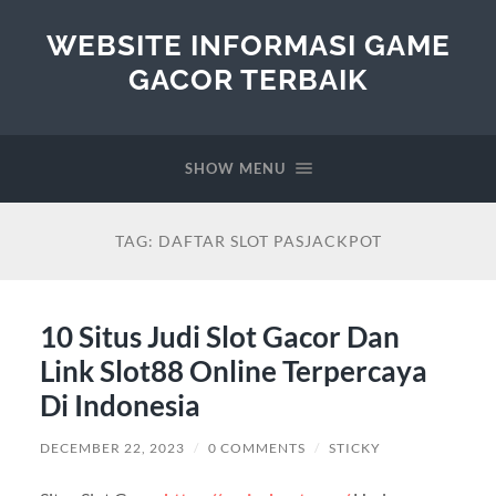
WEBSITE INFORMASI GAME
GACOR TERBAIK
SHOW MENU
TAG:
DAFTAR SLOT PASJACKPOT
10 Situs Judi Slot Gacor Dan
Link Slot88 Online Terpercaya
Di Indonesia
DECEMBER 22, 2023
/
0 COMMENTS
/
STICKY