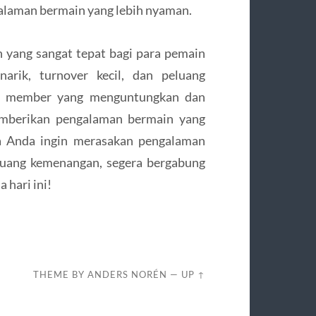
laman bermain yang lebih nyaman.
 yang sangat tepat bagi para pemain
arik, turnover kecil, dan peluang
w member yang menguntungkan dan
mberikan pengalaman bermain yang
a Anda ingin merasakan pengalaman
luang kemenangan, segera bergabung
hari ini!
THEME BY
ANDERS NORÉN
—
UP ↑