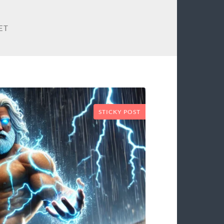
ET
STICKY POST