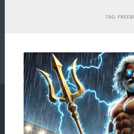
TAG:
FREEB