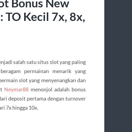
lot Bonus New
O Kecil 7x, 8x,
adi salah satu situs slot yang paling
 beragam permainan menarik yang
 bermain slot yang menyenangkan dan
at
Neymar88
menonjol adalah bonus
ri deposit pertama dengan turnover
ari 7x hingga 10x.