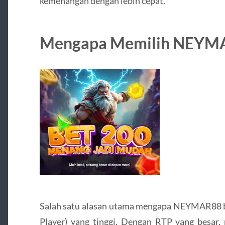
kemenangan dengan lebih cepat.
Mengapa Memilih NEYM
Salah satu alasan utama mengapa NEYMAR88 be
Player) yang tinggi. Dengan RTP yang besar