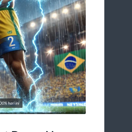
0% hari ini