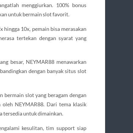
angatlah menggiurkan. 100% bonus
kan untuk bermain slot favorit.
7x hingga 10x, pemain bisa merasakan
erasa tertekan dengan syarat yang
 yang besar, NEYMAR88 menawarkan
ibandingkan dengan banyak situs slot
n bermain slot yang beragam dengan
n oleh NEYMAR88. Dari tema klasik
a tersedia untuk dimainkan.
ngalami kesulitan, tim support siap