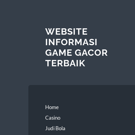
WEBSITE
INFORMASI
GAME GACOR
TERBAIK
Home
Casino
Judi Bola