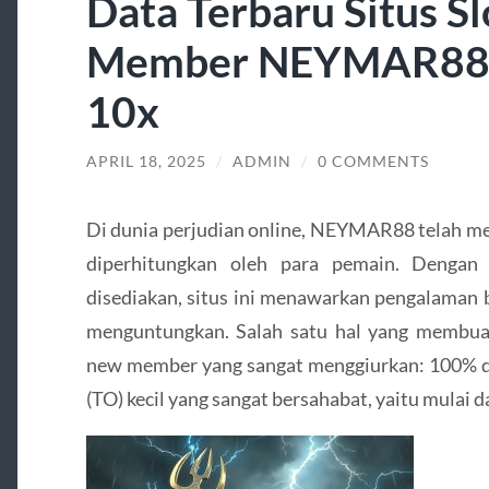
Data Terbaru Situs S
Member NEYMAR88: T
10x
APRIL 18, 2025
/
ADMIN
/
0 COMMENTS
Di dunia perjudian online, NEYMAR88 telah menj
diperhitungkan oleh para pemain. Dengan
disediakan, situs ini menawarkan pengalaman
menguntungkan. Salah satu hal yang membu
new member yang sangat menggiurkan: 100% da
(TO) kecil yang sangat bersahabat, yaitu mulai d