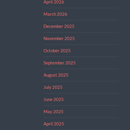
April 2026
March 2026
December 2025
November 2025
October 2025
September 2025
August 2025
July 2025
June 2025
May 2025
April 2025