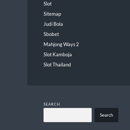
Slot
Sitemap
Judi Bola
Sbobet
Mahjong Ways 2
Slot Kamboja
Slot Thailand
SEARCH
Search