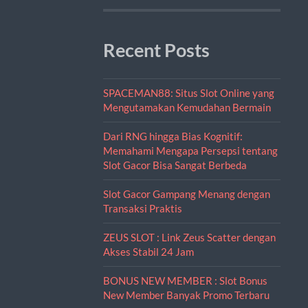
Recent Posts
SPACEMAN88: Situs Slot Online yang
Mengutamakan Kemudahan Bermain
Dari RNG hingga Bias Kognitif:
Memahami Mengapa Persepsi tentang
Slot Gacor Bisa Sangat Berbeda
Slot Gacor Gampang Menang dengan
Transaksi Praktis
ZEUS SLOT : Link Zeus Scatter dengan
Akses Stabil 24 Jam
BONUS NEW MEMBER : Slot Bonus
New Member Banyak Promo Terbaru