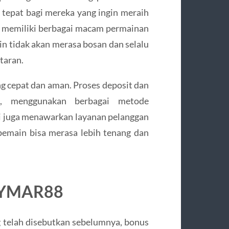
at tepat bagi mereka yang ingin meraih
 memiliki berbagai macam permainan
n tidak akan merasa bosan dan selalu
taran.
ng cepat dan aman. Proses deposit dan
h, menggunakan berbagai metode
i juga menawarkan layanan pelanggan
pemain bisa merasa lebih tenang dan
NEYMAR88
g telah disebutkan sebelumnya, bonus