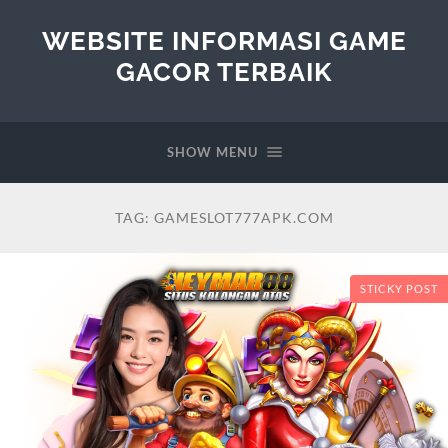
WEBSITE INFORMASI GAME
GACOR TERBAIK
SHOW MENU
TAG:
GAMESLOT777APK.COM
STICKY POST