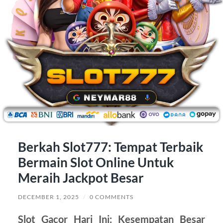
Berkah Slot777: Tempat Terbaik
Bermain Slot Online Untuk
Meraih Jackpot Besar
DECEMBER 1, 2025
/
0 COMMENTS
Slot Gacor Hari Ini: Kesempatan Besar