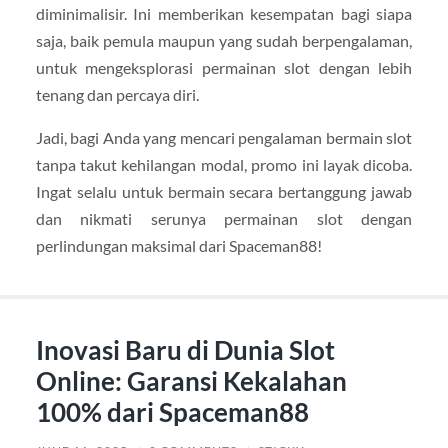
diminimalisir. Ini memberikan kesempatan bagi siapa
saja, baik pemula maupun yang sudah berpengalaman,
untuk mengeksplorasi permainan slot dengan lebih
tenang dan percaya diri.
Jadi, bagi Anda yang mencari pengalaman bermain slot
tanpa takut kehilangan modal, promo ini layak dicoba.
Ingat selalu untuk bermain secara bertanggung jawab
dan nikmati serunya permainan slot dengan
perlindungan maksimal dari Spaceman88!
Inovasi Baru di Dunia Slot
Online: Garansi Kekalahan
100% dari Spaceman88