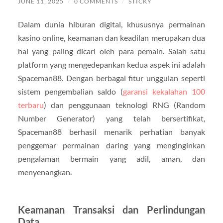
JUNE 11, 2025
/
0 COMMENTS
/
STICKY
Dalam dunia hiburan digital, khususnya permainan
kasino online, keamanan dan keadilan merupakan dua
hal yang paling dicari oleh para pemain. Salah satu
platform yang mengedepankan kedua aspek ini adalah
Spaceman88. Dengan berbagai fitur unggulan seperti
sistem pengembalian saldo (
garansi kekalahan 100
terbaru
) dan penggunaan teknologi RNG (Random
Number Generator) yang telah bersertifikat,
Spaceman88 berhasil menarik perhatian banyak
penggemar permainan daring yang menginginkan
pengalaman bermain yang adil, aman, dan
menyenangkan.
Keamanan Transaksi dan Perlindungan
Data