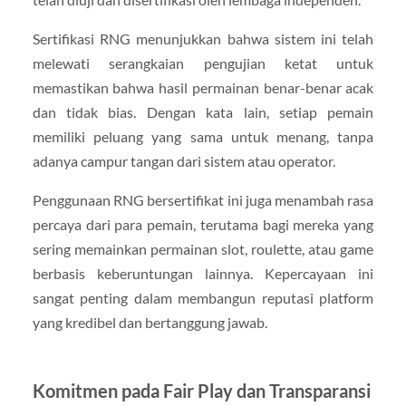
Sertifikasi RNG menunjukkan bahwa sistem ini telah
melewati serangkaian pengujian ketat untuk
memastikan bahwa hasil permainan benar-benar acak
dan tidak bias. Dengan kata lain, setiap pemain
memiliki peluang yang sama untuk menang, tanpa
adanya campur tangan dari sistem atau operator.
Penggunaan RNG bersertifikat ini juga menambah rasa
percaya dari para pemain, terutama bagi mereka yang
sering memainkan permainan slot, roulette, atau game
berbasis keberuntungan lainnya. Kepercayaan ini
sangat penting dalam membangun reputasi platform
yang kredibel dan bertanggung jawab.
Komitmen pada Fair Play dan Transparansi