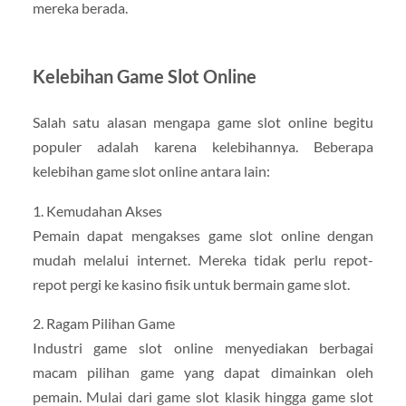
mereka berada.
Kelebihan Game Slot Online
Salah satu alasan mengapa game slot online begitu
populer adalah karena kelebihannya. Beberapa
kelebihan game slot online antara lain:
1. Kemudahan Akses
Pemain dapat mengakses game slot online dengan
mudah melalui internet. Mereka tidak perlu repot-
repot pergi ke kasino fisik untuk bermain game slot.
2. Ragam Pilihan Game
Industri game slot online menyediakan berbagai
macam pilihan game yang dapat dimainkan oleh
pemain. Mulai dari game slot klasik hingga game slot