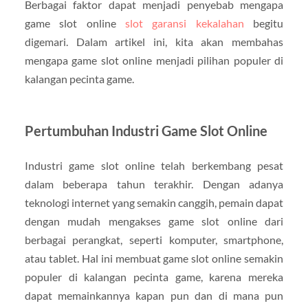
Berbagai faktor dapat menjadi penyebab mengapa
game slot online
slot garansi kekalahan
begitu
digemari. Dalam artikel ini, kita akan membahas
mengapa game slot online menjadi pilihan populer di
kalangan pecinta game.
Pertumbuhan Industri Game Slot Online
Industri game slot online telah berkembang pesat
dalam beberapa tahun terakhir. Dengan adanya
teknologi internet yang semakin canggih, pemain dapat
dengan mudah mengakses game slot online dari
berbagai perangkat, seperti komputer, smartphone,
atau tablet. Hal ini membuat game slot online semakin
populer di kalangan pecinta game, karena mereka
dapat memainkannya kapan pun dan di mana pun