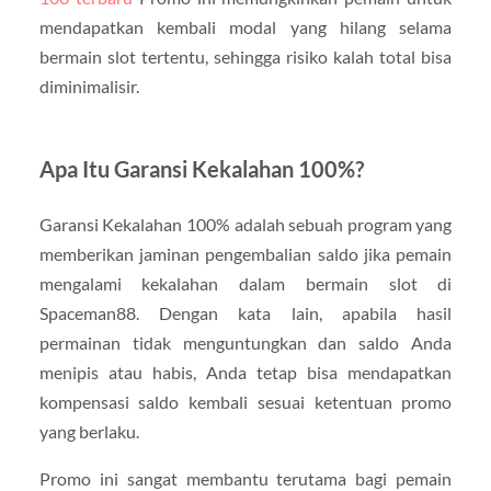
mendapatkan kembali modal yang hilang selama
bermain slot tertentu, sehingga risiko kalah total bisa
diminimalisir.
Apa Itu Garansi Kekalahan 100%?
Garansi Kekalahan 100% adalah sebuah program yang
memberikan jaminan pengembalian saldo jika pemain
mengalami kekalahan dalam bermain slot di
Spaceman88. Dengan kata lain, apabila hasil
permainan tidak menguntungkan dan saldo Anda
menipis atau habis, Anda tetap bisa mendapatkan
kompensasi saldo kembali sesuai ketentuan promo
yang berlaku.
Promo ini sangat membantu terutama bagi pemain