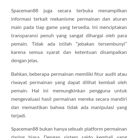
Spaceman88 juga secara terbuka menampilkan
informasi terkait mekanisme permainan dan aturan
main pada tiap game yang tersedia. Ini menciptakan
transparansi penuh yang sangat dihargai oleh para
pemain. Tidak ada istilah “jebakan tersembunyi”
karena semua syarat dan ketentuan disampaikan
dengan jelas.
Bahkan, beberapa permainan memiliki fitur audit atau
riwayat permainan yang dapat dilihat kembali oleh
pemain. Hal ini memungkinkan pengguna untuk
mengevaluasi hasil permainan mereka secara mandiri
dan memastikan bahwa tidak ada manipulasi yang
terjadi.
Spaceman88 bukan hanya sebuah platform permainan
daring biasa. Dengan sistem saldo kembali yang