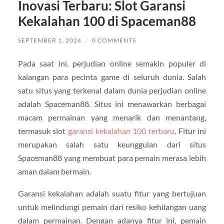
Inovasi Terbaru: Slot Garansi
Kekalahan 100 di Spaceman88
SEPTEMBER 1, 2024
/
0 COMMENTS
Pada saat ini, perjudian online semakin populer di
kalangan para pecinta game di seluruh dunia. Salah
satu situs yang terkenal dalam dunia perjudian online
adalah Spaceman88. Situs ini menawarkan berbagai
macam permainan yang menarik dan menantang,
termasuk slot
garansi kekalahan 100 terbaru
. Fitur ini
merupakan salah satu keunggulan dari situs
Spaceman88 yang membuat para pemain merasa lebih
aman dalam bermain.
Garansi kekalahan adalah suatu fitur yang bertujuan
untuk melindungi pemain dari resiko kehilangan uang
dalam permainan. Dengan adanya fitur ini, pemain