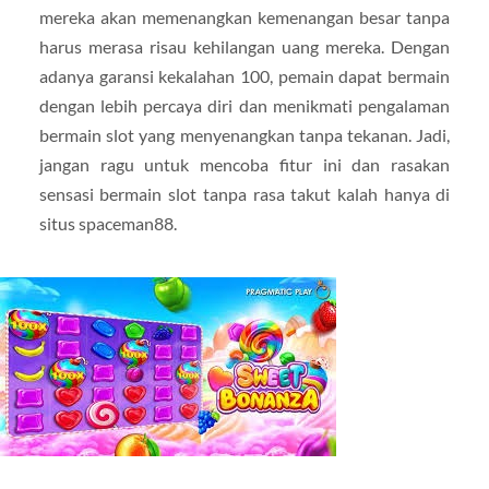
mereka akan memenangkan kemenangan besar tanpa
harus merasa risau kehilangan uang mereka. Dengan
adanya garansi kekalahan 100, pemain dapat bermain
dengan lebih percaya diri dan menikmati pengalaman
bermain slot yang menyenangkan tanpa tekanan. Jadi,
jangan ragu untuk mencoba fitur ini dan rasakan
sensasi bermain slot tanpa rasa takut kalah hanya di
situs spaceman88.