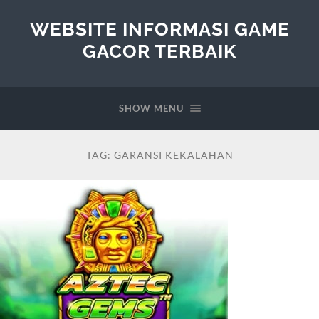
WEBSITE INFORMASI GAME
GACOR TERBAIK
SHOW MENU
TAG:
GARANSI KEKALAHAN