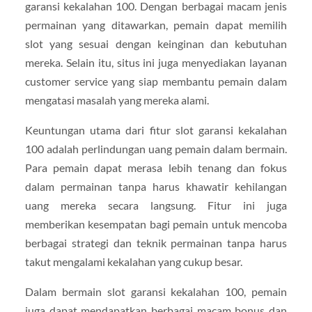
garansi kekalahan 100. Dengan berbagai macam jenis
permainan yang ditawarkan, pemain dapat memilih
slot yang sesuai dengan keinginan dan kebutuhan
mereka. Selain itu, situs ini juga menyediakan layanan
customer service yang siap membantu pemain dalam
mengatasi masalah yang mereka alami.
Keuntungan utama dari fitur slot garansi kekalahan
100 adalah perlindungan uang pemain dalam bermain.
Para pemain dapat merasa lebih tenang dan fokus
dalam permainan tanpa harus khawatir kehilangan
uang mereka secara langsung. Fitur ini juga
memberikan kesempatan bagi pemain untuk mencoba
berbagai strategi dan teknik permainan tanpa harus
takut mengalami kekalahan yang cukup besar.
Dalam bermain slot garansi kekalahan 100, pemain
juga dapat mendapatkan berbagai macam bonus dan