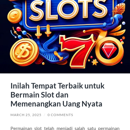
Inilah Tempat Terbaik untuk
Bermain Slot dan
Memenangkan Uang Nyata
MARCH 25, 2025
/
0 COMMENTS
Permainan slot telah menjadi salah satu permainan