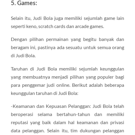
5. Games:
Selain itu, Judi Bola juga memiliki sejumlah game lain
seperti keno, scratch cards dan arcade games.
Dengan pilihan permainan yang begitu banyak dan
beragam ini, pastinya ada sesuatu untuk semua orang
di Judi Bola.
Taruhan di Judi Bola memiliki sejumlah keunggulan
yang membuatnya menjadi pilihan yang populer bagi
para penggemar judi online. Berikut adalah beberapa
keunggulan taruhan di Judi Bola:
-Keamanan dan Kepuasan Pelanggan: Judi Bola telah
beroperasi selama bertahun-tahun dan memiliki
reputasi yang baik dalam hal keamanan dan privasi
data pelanggan. Selain itu, tim dukungan pelanggan