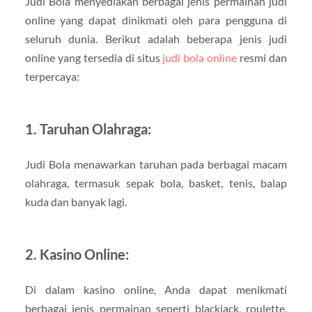
Judi Bola menyediakan berbagai jenis permainan judi
online yang dapat dinikmati oleh para pengguna di
seluruh dunia. Berikut adalah beberapa jenis judi
online yang tersedia di situs
judi bola online
resmi dan
terpercaya:
1. Taruhan Olahraga:
Judi Bola menawarkan taruhan pada berbagai macam
olahraga, termasuk sepak bola, basket, tenis, balap
kuda dan banyak lagi.
2. Kasino Online:
Di dalam kasino online, Anda dapat menikmati
berbagai jenis permainan seperti blackjack, roulette,