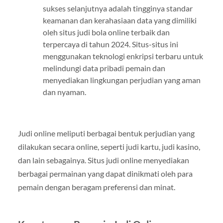
sukses selanjutnya adalah tingginya standar
keamanan dan kerahasiaan data yang dimiliki
oleh situs judi bola online terbaik dan
terpercaya di tahun 2024. Situs-situs ini
menggunakan teknologi enkripsi terbaru untuk
melindungi data pribadi pemain dan
menyediakan lingkungan perjudian yang aman
dan nyaman.
Judi online meliputi berbagai bentuk perjudian yang
dilakukan secara online, seperti judi kartu, judi kasino,
dan lain sebagainya. Situs judi online menyediakan
berbagai permainan yang dapat dinikmati oleh para
pemain dengan beragam preferensi dan minat.