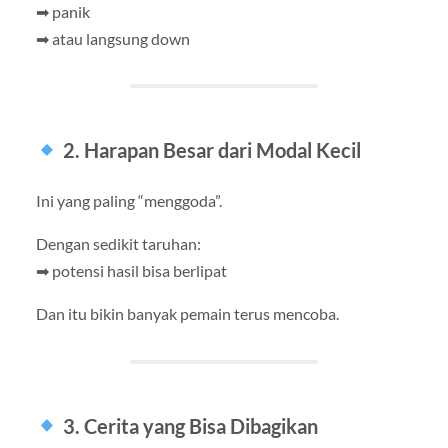
➡ panik
➡ atau langsung down
2. Harapan Besar dari Modal Kecil
Ini yang paling “menggoda”.
Dengan sedikit taruhan:
➡ potensi hasil bisa berlipat
Dan itu bikin banyak pemain terus mencoba.
3. Cerita yang Bisa Dibagikan