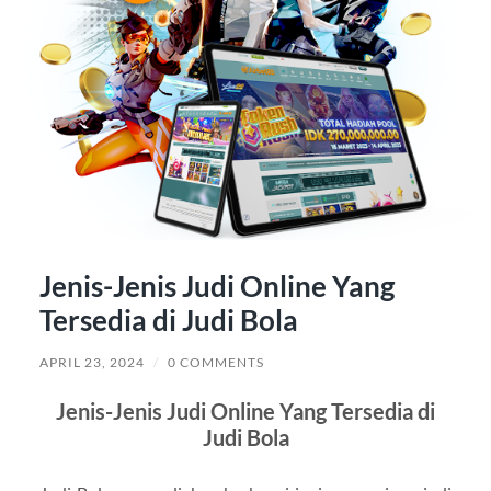
Jenis-Jenis Judi Online Yang
Tersedia di Judi Bola
APRIL 23, 2024
/
0 COMMENTS
Jenis-Jenis Judi Online Yang Tersedia di
Judi Bola