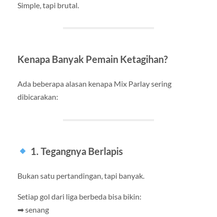
Simple, tapi brutal.
Kenapa Banyak Pemain Ketagihan?
Ada beberapa alasan kenapa Mix Parlay sering
dibicarakan:
1. Tegangnya Berlapis
Bukan satu pertandingan, tapi banyak.
Setiap gol dari liga berbeda bisa bikin:
➡ senang