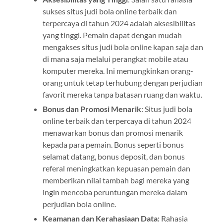
sukses situs judi bola online terbaik dan
terpercaya di tahun 2024 adalah aksesibilitas
yang tinggi. Pemain dapat dengan mudah
mengakses situs judi bola online kapan saja dan
di mana saja melalui perangkat mobile atau
komputer mereka. Ini memungkinkan orang-
orang untuk tetap terhubung dengan perjudian
favorit mereka tanpa batasan ruang dan waktu.
Bonus dan Promosi Menarik
: Situs judi bola
online terbaik dan terpercaya di tahun 2024
menawarkan bonus dan promosi menarik
kepada para pemain. Bonus seperti bonus
selamat datang, bonus deposit, dan bonus
referal meningkatkan kepuasan pemain dan
memberikan nilai tambah bagi mereka yang
ingin mencoba peruntungan mereka dalam
perjudian bola online.
Keamanan dan Kerahasiaan Data:
Rahasia