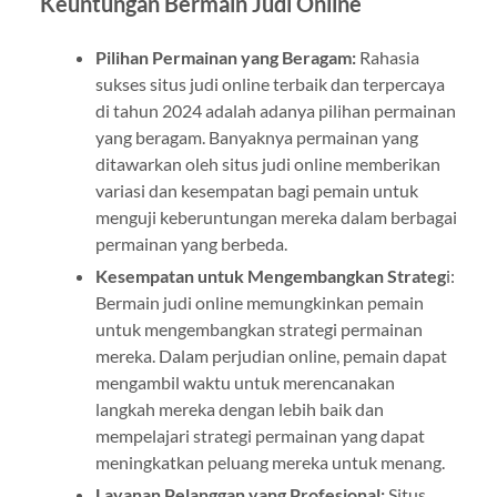
Keuntungan Bermain Judi Online
Pilihan Permainan yang Beragam:
Rahasia
sukses situs judi online terbaik dan terpercaya
di tahun 2024 adalah adanya pilihan permainan
yang beragam. Banyaknya permainan yang
ditawarkan oleh situs judi online memberikan
variasi dan kesempatan bagi pemain untuk
menguji keberuntungan mereka dalam berbagai
permainan yang berbeda.
Kesempatan untuk Mengembangkan Strateg
i:
Bermain judi online memungkinkan pemain
untuk mengembangkan strategi permainan
mereka. Dalam perjudian online, pemain dapat
mengambil waktu untuk merencanakan
langkah mereka dengan lebih baik dan
mempelajari strategi permainan yang dapat
meningkatkan peluang mereka untuk menang.
Layanan Pelanggan yang Profesional:
Situs