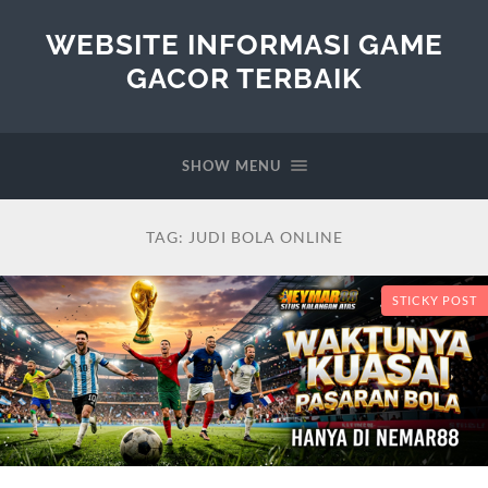
WEBSITE INFORMASI GAME
GACOR TERBAIK
SHOW MENU
TAG:
JUDI BOLA ONLINE
STICKY POST