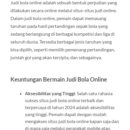
Judi bola online adalah sebuah bentuk perjudian yang
dilakukan secara online melalui situs-situs judi online.
Dalam judi bola online, pemain dapat memasang
taruhan pada hasil pertandingan sepak bola yang
sedang berlangsung di berbagai kompetisi dan liga di
seluruh dunia. Tersedia berbagai jenis taruhan yang
bisa dipilih, seperti memilih pemenang pertandingan,
jumlah gol yang akan tercipta, dan sebagainya.
Keuntungan Bermain Judi Bola Online
Aksesibilitas yang Tinggi
: Salah satu rahasia
sukses situs judi bola online terbaik dan
terpercaya di tahun 2024 adalah aksesibilitas
yang tinggi. Pemain dapat dengan mudah
mengakses situs judi bola online kapan saja dan
di mana saja melalui perangkat mobile atau