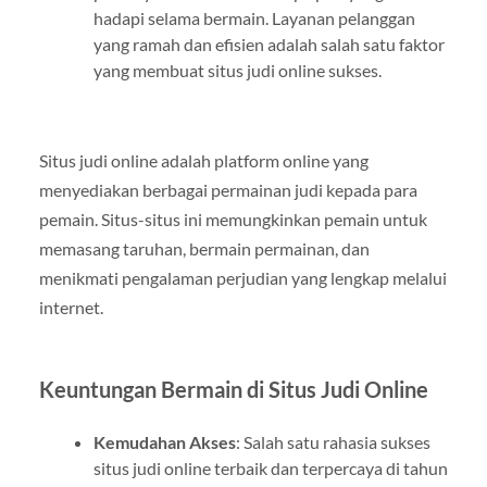
hadapi selama bermain. Layanan pelanggan
yang ramah dan efisien adalah salah satu faktor
yang membuat situs judi online sukses.
Situs judi online adalah platform online yang
menyediakan berbagai permainan judi kepada para
pemain. Situs-situs ini memungkinkan pemain untuk
memasang taruhan, bermain permainan, dan
menikmati pengalaman perjudian yang lengkap melalui
internet.
Keuntungan Bermain di Situs Judi Online
Kemudahan Akses
: Salah satu rahasia sukses
situs judi online terbaik dan terpercaya di tahun