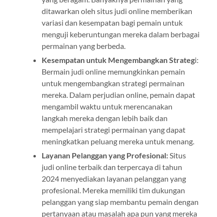
ditawarkan oleh situs judi online memberikan
variasi dan kesempatan bagi pemain untuk
menguji keberuntungan mereka dalam berbagai
permainan yang berbeda.
Kesempatan untuk Mengembangkan Strateg
i:
Bermain judi online memungkinkan pemain
untuk mengembangkan strategi permainan
mereka. Dalam perjudian online, pemain dapat
mengambil waktu untuk merencanakan
langkah mereka dengan lebih baik dan
mempelajari strategi permainan yang dapat
meningkatkan peluang mereka untuk menang.
Layanan Pelanggan yang Profesional:
Situs
judi online terbaik dan terpercaya di tahun
2024 menyediakan layanan pelanggan yang
profesional. Mereka memiliki tim dukungan
pelanggan yang siap membantu pemain dengan
pertanyaan atau masalah apa pun yang mereka