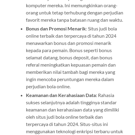
komputer mereka. Ini memungkinkan orang-
orang untuk tetap terhubung dengan perjudian
favorit mereka tanpa batasan ruang dan waktu.
Bonus dan Promosi Menarik
: Situs judi bola
online terbaik dan terpercaya di tahun 2024
menawarkan bonus dan promosi menarik
kepada para pemain. Bonus seperti bonus
selamat datang, bonus deposit, dan bonus
referal meningkatkan kepuasan pemain dan
memberikan nilai tambah bagi mereka yang
ingin mencoba peruntungan mereka dalam
perjudian bola online.
Keamanan dan Kerahasiaan Data:
Rahasia
sukses selanjutnya adalah tingginya standar
keamanan dan kerahasiaan data yang dimiliki
oleh situs judi bola online terbaik dan
terpercaya di tahun 2024. Situs-situs ini
menggunakan teknologi enkripsi terbaru untuk