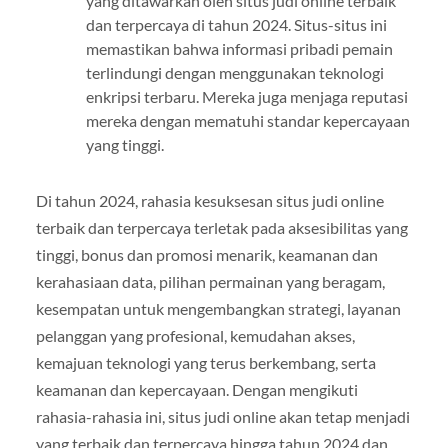
yang ditawarkan oleh situs judi online terbaik
dan terpercaya di tahun 2024. Situs-situs ini
memastikan bahwa informasi pribadi pemain
terlindungi dengan menggunakan teknologi
enkripsi terbaru. Mereka juga menjaga reputasi
mereka dengan mematuhi standar kepercayaan
yang tinggi.
Di tahun 2024, rahasia kesuksesan situs judi online
terbaik dan terpercaya terletak pada aksesibilitas yang
tinggi, bonus dan promosi menarik, keamanan dan
kerahasiaan data, pilihan permainan yang beragam,
kesempatan untuk mengembangkan strategi, layanan
pelanggan yang profesional, kemudahan akses,
kemajuan teknologi yang terus berkembang, serta
keamanan dan kepercayaan. Dengan mengikuti
rahasia-rahasia ini, situs judi online akan tetap menjadi
yang terbaik dan terpercaya hingga tahun 2024 dan