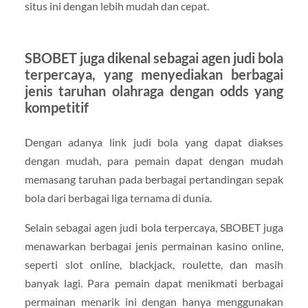
situs ini dengan lebih mudah dan cepat.
SBOBET juga dikenal sebagai agen judi bola
terpercaya, yang menyediakan berbagai
jenis taruhan olahraga dengan odds yang
kompetitif
Dengan adanya link judi bola yang dapat diakses
dengan mudah, para pemain dapat dengan mudah
memasang taruhan pada berbagai pertandingan sepak
bola dari berbagai liga ternama di dunia.
Selain sebagai agen judi bola terpercaya, SBOBET juga
menawarkan berbagai jenis permainan kasino online,
seperti slot online, blackjack, roulette, dan masih
banyak lagi. Para pemain dapat menikmati berbagai
permainan menarik ini dengan hanya menggunakan