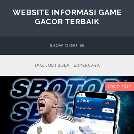
WEBSITE INFORMASI GAME
GACOR TERBAIK
SHOW MENU
TAG:
JUDI BOLA TERPERCAYA
STICKY POST