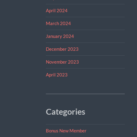
April 2024
March 2024
January 2024
December 2023
November 2023
April 2023
Categories
Bonus New Member