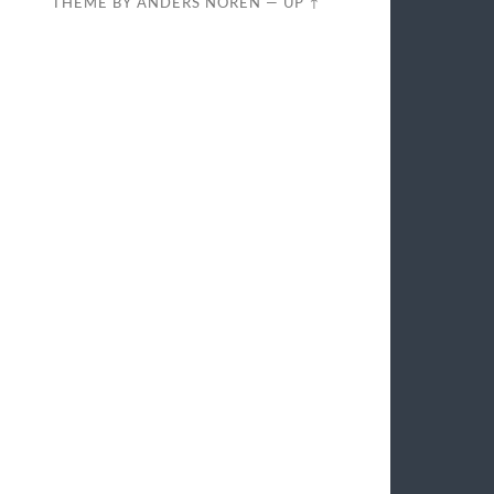
THEME BY
ANDERS NORÉN
—
UP ↑