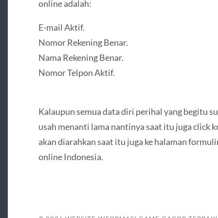
online adalah:
E-mail Aktif.
Nomor Rekening Benar.
Nama Rekening Benar.
Nomor Telpon Aktif.
Kalaupun semua data diri perihal yang begitu su
usah menanti lama nantinya saat itu juga click 
akan diarahkan saat itu juga ke halaman formuli
online Indonesia.