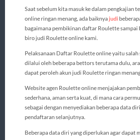
Saat sebelum kita masuk ke dalam pengkajian te
online ringan menang, ada baiknya
judi
beberapa
bagaimana pembikinan daftar Roulette sampai bi
biro judi Roulette online kami.
Pelaksanaan Daftar Roulette online yaitu salah
dilalui oleh beberapa bettors terutama dulu, ar
dapat peroleh akun judi Roulette ringan menang
Website agen Roulette online menjajakan pembi
sederhana, aman serta kuat, di mana cara perm
sebagai dengan menyediakan beberapa data diri 
pendaftaran selanjutnya.
Beberapa data diri yang diperlukan agar dapat 