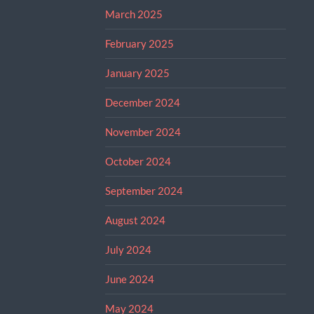
March 2025
February 2025
January 2025
December 2024
November 2024
October 2024
September 2024
August 2024
July 2024
June 2024
May 2024