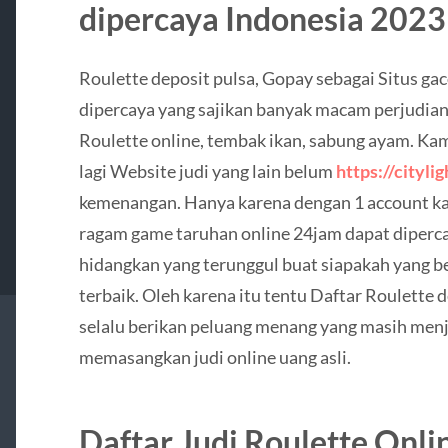
dipercaya Indonesia 2023
Roulette deposit pulsa, Gopay sebagai Situs ga
dipercaya yang sajikan banyak macam perjudian s
Roulette online, tembak ikan, sabung ayam. Kam
lagi Website judi yang lain belum
https://cityl
kemenangan. Hanya karena dengan 1 account k
ragam game taruhan online 24jam dapat diperc
hidangkan yang terunggul buat siapakah yang 
terbaik. Oleh karena itu tentu Daftar Roulette 
selalu berikan peluang menang yang masih menj
memasangkan judi online uang asli.
Daftar Judi Roulette Onli