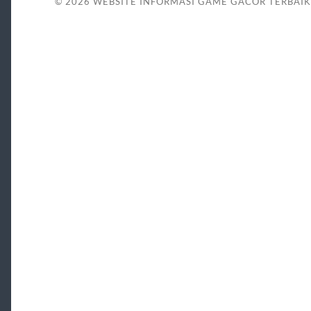
© 2026
WEBSITE INFORMASI GAME GACOR TERBAIK