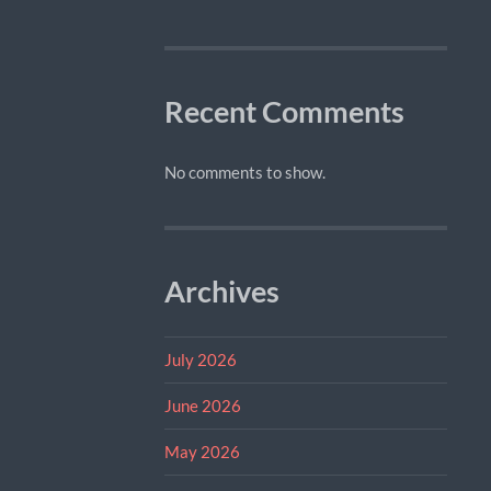
Recent Comments
No comments to show.
Archives
July 2026
June 2026
May 2026