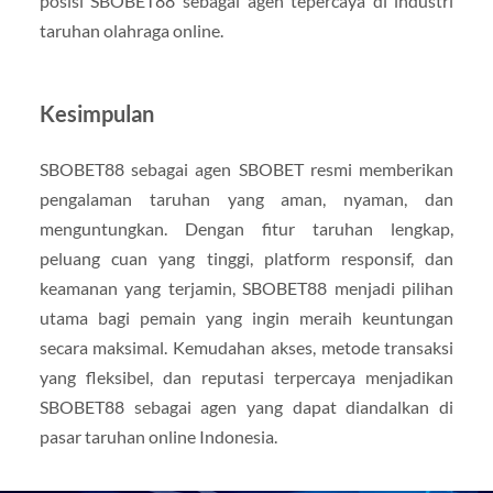
posisi SBOBET88 sebagai agen tepercaya di industri
taruhan olahraga online.
Kesimpulan
SBOBET88 sebagai agen SBOBET resmi memberikan
pengalaman taruhan yang aman, nyaman, dan
menguntungkan. Dengan fitur taruhan lengkap,
peluang cuan yang tinggi, platform responsif, dan
keamanan yang terjamin, SBOBET88 menjadi pilihan
utama bagi pemain yang ingin meraih keuntungan
secara maksimal. Kemudahan akses, metode transaksi
yang fleksibel, dan reputasi terpercaya menjadikan
SBOBET88 sebagai agen yang dapat diandalkan di
pasar taruhan online Indonesia.