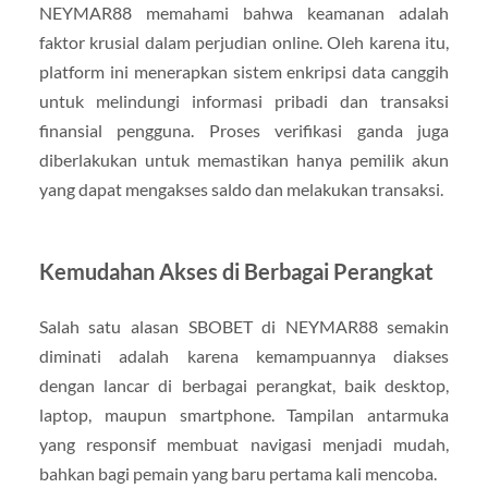
NEYMAR88 memahami bahwa keamanan adalah
faktor krusial dalam perjudian online. Oleh karena itu,
platform ini menerapkan sistem enkripsi data canggih
untuk melindungi informasi pribadi dan transaksi
finansial pengguna. Proses verifikasi ganda juga
diberlakukan untuk memastikan hanya pemilik akun
yang dapat mengakses saldo dan melakukan transaksi.
Kemudahan Akses di Berbagai Perangkat
Salah satu alasan SBOBET di NEYMAR88 semakin
diminati adalah karena kemampuannya diakses
dengan lancar di berbagai perangkat, baik desktop,
laptop, maupun smartphone. Tampilan antarmuka
yang responsif membuat navigasi menjadi mudah,
bahkan bagi pemain yang baru pertama kali mencoba.