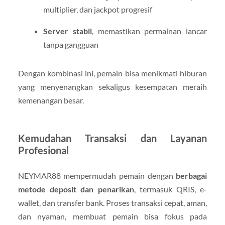
multiplier, dan jackpot progresif
Server stabil
, memastikan permainan lancar
tanpa gangguan
Dengan kombinasi ini, pemain bisa menikmati hiburan
yang menyenangkan sekaligus kesempatan meraih
kemenangan besar.
Kemudahan Transaksi dan Layanan
Profesional
NEYMAR88 mempermudah pemain dengan
berbagai
metode deposit dan penarikan
, termasuk QRIS, e-
wallet, dan transfer bank. Proses transaksi cepat, aman,
dan nyaman, membuat pemain bisa fokus pada