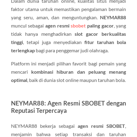
Dalam dunia taruhan online, kualitas situs menjadi
faktor utama untuk memastikan pengalaman bermain
yang seru, aman, dan menguntungkan.
NEYMAR88
muncul sebagai
agen resmi
sbobet
paling gacor
, yang
tidak hanya menghadirkan
slot gacor berkualitas
tinggi
, tetapi juga menyediakan
fitur taruhan bola
terlengkap
bagi para penggemar judi olahraga.
Platform ini menjadi pilihan favorit bagi pemain yang
mencari
kombinasi hiburan dan peluang menang
optimal
, baik di dunia slot online maupun taruhan bola.
NEYMAR88: Agen Resmi SBOBET dengan
Reputasi Terpercaya
NEYMAR88 bekerja sebagai
agen resmi SBOBET
,
menjamin bahwa setiap transaksi dan taruhan