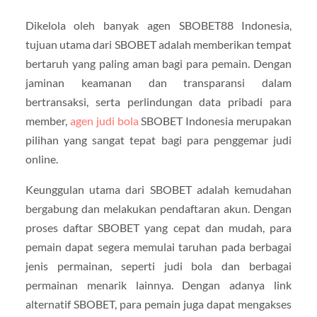
Dikelola oleh banyak agen SBOBET88 Indonesia,
tujuan utama dari SBOBET adalah memberikan tempat
bertaruh yang paling aman bagi para pemain. Dengan
jaminan keamanan dan transparansi dalam
bertransaksi, serta perlindungan data pribadi para
member,
agen judi bola
SBOBET Indonesia merupakan
pilihan yang sangat tepat bagi para penggemar judi
online.
Keunggulan utama dari SBOBET adalah kemudahan
bergabung dan melakukan pendaftaran akun. Dengan
proses daftar SBOBET yang cepat dan mudah, para
pemain dapat segera memulai taruhan pada berbagai
jenis permainan, seperti judi bola dan berbagai
permainan menarik lainnya. Dengan adanya link
alternatif SBOBET, para pemain juga dapat mengakses