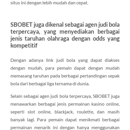
situs ini dengan lebih mudah dan cepat.
SBOBET juga dikenal sebagai agen judi bola
terpercaya, yang menyediakan berbagai
jenis taruhan olahraga dengan odds yang
kompetitif
Dengan adanya link judi bola yang dapat diakses
dengan mudah, para pemain dapat dengan mudah
memasang taruhan pada berbagai pertandingan sepak
bola dari berbagai liga ternama di dunia.
Selain sebagai agen judi bola terpercaya, SBOBET juga
menawarkan berbagai jenis permainan kasino online,
seperti slot online, blackjack, roulette, dan masih
banyak lagi. Para pemain dapat menikmati berbagai
permainan menarik ini dengan hanya menggunakan