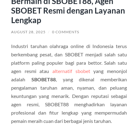
Bermain di SBOBET88, Agen
SBOBET Resmi dengan Layanan
Lengkap
AUGUST 28, 2025
/
0 COMMENTS
Industri taruhan olahraga online di Indonesia terus
berkembang pesat, dan SBOBET menjadi salah satu
platform paling populer bagi para bettor. Salah satu
agen resmi atau
alternatif sbobet
yang menonjol
adalah
SBOBET88
, yang dikenal memberikan
pengalaman taruhan aman, nyaman, dan peluang
keuntungan yang menarik. Dengan reputasi sebagai
agen resmi, SBOBET88 menghadirkan layanan
profesional dan fitur lengkap yang mempermudah
pemain meraih cuan dari berbagai jenis taruhan.