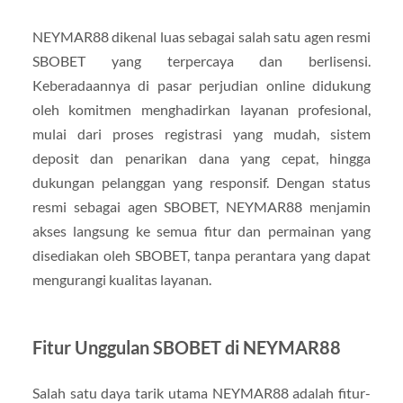
NEYMAR88 dikenal luas sebagai salah satu agen resmi
SBOBET yang terpercaya dan berlisensi.
Keberadaannya di pasar perjudian online didukung
oleh komitmen menghadirkan layanan profesional,
mulai dari proses registrasi yang mudah, sistem
deposit dan penarikan dana yang cepat, hingga
dukungan pelanggan yang responsif. Dengan status
resmi sebagai agen SBOBET, NEYMAR88 menjamin
akses langsung ke semua fitur dan permainan yang
disediakan oleh SBOBET, tanpa perantara yang dapat
mengurangi kualitas layanan.
Fitur Unggulan SBOBET di NEYMAR88
Salah satu daya tarik utama NEYMAR88 adalah fitur-