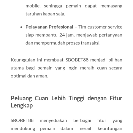
mobile, sehingga pemain dapat memasang
taruhan kapan saja.
Pelayanan Profesional
– Tim customer service
siap membantu 24 jam, menjawab pertanyaan
dan mempermudah proses transaksi.
Keunggulan ini membuat SBOBET88 menjadi pilihan
utama bagi pemain yang ingin meraih cuan secara
optimal dan aman.
Peluang Cuan Lebih Tinggi dengan Fitur
Lengkap
SBOBET88 menyediakan berbagai fitur yang
mendukung pemain dalam meraih keuntungan