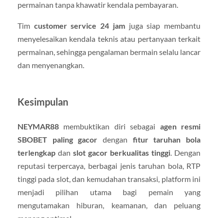
permainan tanpa khawatir kendala pembayaran.
Tim
customer service 24 jam
juga siap membantu
menyelesaikan kendala teknis atau pertanyaan terkait
permainan, sehingga pengalaman bermain selalu lancar
dan menyenangkan.
Kesimpulan
NEYMAR88
membuktikan diri sebagai
agen resmi
SBOBET paling gacor
dengan
fitur taruhan bola
terlengkap
dan
slot gacor berkualitas tinggi
. Dengan
reputasi terpercaya, berbagai jenis taruhan bola, RTP
tinggi pada slot, dan kemudahan transaksi, platform ini
menjadi pilihan utama bagi pemain yang
mengutamakan hiburan, keamanan, dan peluang