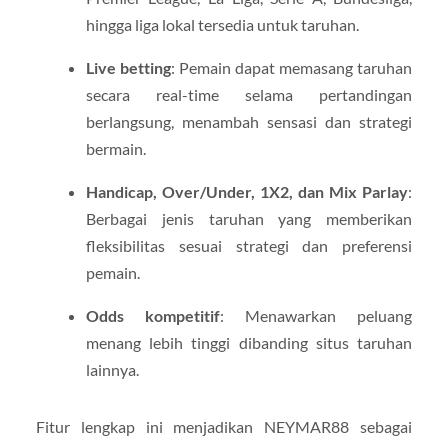
hingga liga lokal tersedia untuk taruhan.
Live betting
: Pemain dapat memasang taruhan
secara real-time selama pertandingan
berlangsung, menambah sensasi dan strategi
bermain.
Handicap, Over/Under, 1X2, dan Mix Parlay
:
Berbagai jenis taruhan yang memberikan
fleksibilitas sesuai strategi dan preferensi
pemain.
Odds kompetitif
: Menawarkan peluang
menang lebih tinggi dibanding situs taruhan
lainnya.
Fitur lengkap ini menjadikan NEYMAR88 sebagai