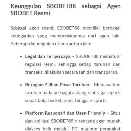
Keunggulan SBOBET88 sebagai Agen
SBOBET Resmi
Sebagai agen resmi, SBOBET88 memiliki berbagai
keunggulan yang membedakannya dari agen lain.
Beberapa keunggulan utama antara lain:
Legal dan Terpercaya
– SBOBET88 mematuhi
regulasi resmi, sehingga setiap taruhan dan
transaksi dilakukan secara sah dan transparan.
Beragam Pilihan Pasar Taruhan
– Menawarkan
taruhan pada berbagai cabang olahraga seperti
sepak bola, basket, tenis, hingga e-sports.
Platform Responsif dan User-Friendly
– Situs
dan aplikasi SBOBET88 dirancang agar mudah
diakses baik melalui PC maupun perangkat