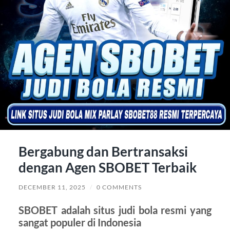
Bergabung dan Bertransaksi
dengan Agen SBOBET Terbaik
DECEMBER 11, 2025
/
0 COMMENTS
SBOBET adalah situs judi bola resmi yang
sangat populer di Indonesia