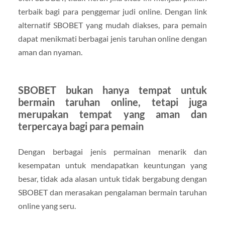
terbaik bagi para penggemar judi online. Dengan link
alternatif SBOBET yang mudah diakses, para pemain
dapat menikmati berbagai jenis taruhan online dengan
aman dan nyaman.
SBOBET bukan hanya tempat untuk
bermain taruhan online, tetapi juga
merupakan tempat yang aman dan
terpercaya bagi para pemain
Dengan berbagai jenis permainan menarik dan
kesempatan untuk mendapatkan keuntungan yang
besar, tidak ada alasan untuk tidak bergabung dengan
SBOBET dan merasakan pengalaman bermain taruhan
online yang seru.