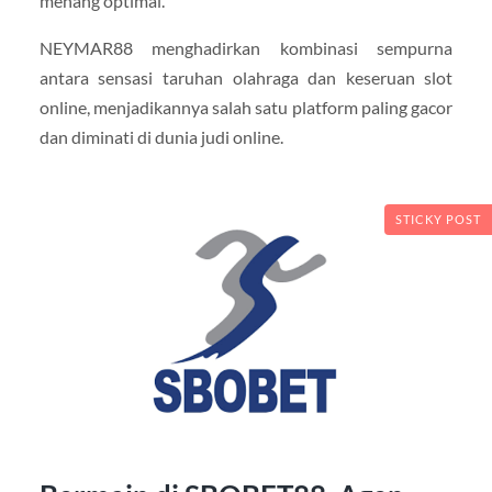
menang optimal.
NEYMAR88 menghadirkan kombinasi sempurna
antara sensasi taruhan olahraga dan keseruan slot
online, menjadikannya salah satu platform paling gacor
dan diminati di dunia judi online.
STICKY POST