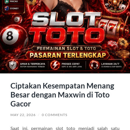
Ciptakan Kesempatan Menang
Besar dengan Maxwin di Toto
Gacor
MAY 22, 2026
/
0 COMMENTS
Saat ini, permainan slot toto menjadi salah satu