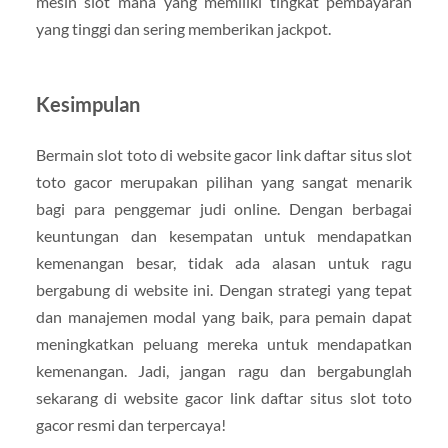
mesin slot mana yang memiliki tingkat pembayaran
yang tinggi dan sering memberikan jackpot.
Kesimpulan
Bermain slot toto di website gacor link daftar situs slot
toto gacor merupakan pilihan yang sangat menarik
bagi para penggemar judi online. Dengan berbagai
keuntungan dan kesempatan untuk mendapatkan
kemenangan besar, tidak ada alasan untuk ragu
bergabung di website ini. Dengan strategi yang tepat
dan manajemen modal yang baik, para pemain dapat
meningkatkan peluang mereka untuk mendapatkan
kemenangan. Jadi, jangan ragu dan bergabunglah
sekarang di website gacor link daftar situs slot toto
gacor resmi dan terpercaya!