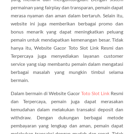
permainan yang fairplay dan transparan, pemain dapat
merasa nyaman dan aman dalam bertaruh. Selain itu,
website ini juga memberikan berbagai promo dan
bonus menarik yang dapat meningkatkan peluang
pemain untuk mendapatkan kemenangan besar. Tidak
hanya itu, Website Gacor Toto Slot Link Resmi dan
Terpercaya juga menyediakan layanan customer
service yang siap membantu pemain dalam mengatasi
berbagai masalah yang mungkin timbul selama
bermain.
Dalam bermain di Website Gacor
Toto Slot Link
Resmi
dan Terpercaya, pemain juga dapat merasakan
kemudahan dalam melakukan transaksi deposit dan
withdraw. Dengan dukungan berbagai metode
pembayaran yang lengkap dan aman, pemain dapat
melakukan transaksi dengan mudah dan cepat. Tidak