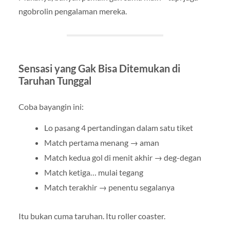
ngobrolin pengalaman mereka.
Sensasi yang Gak Bisa Ditemukan di
Taruhan Tunggal
Coba bayangin ini:
Lo pasang 4 pertandingan dalam satu tiket
Match pertama menang → aman
Match kedua gol di menit akhir → deg-degan
Match ketiga… mulai tegang
Match terakhir → penentu segalanya
Itu bukan cuma taruhan. Itu roller coaster.