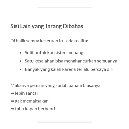
Sisi Lain yang Jarang Dibahas
Di balik semua keseruan itu, ada realita:
Sulit untuk konsisten menang
Satu kesalahan bisa menghancurkan semuanya
Banyak yang kalah karena terlalu percaya diri
Makanya pemain yang sudah paham biasanya:
➡ lebih santai
➡ gak memaksakan
➡ tahu kapan berhenti