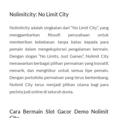
Nolimitcity: No Limit City
Nolimitcity adalah singkatan dari “No Limit City”, yang
menggambarkan filosofi perusahaan untuk
memberikan kebebasan tanpa batas kepada para
pemain dalam mengeksplorasi pengalaman bermain.
Dengan slogan “No Limits, Just Games”, Nolimit City
menawarkan berbagai pilihan permainan yang inovatif,
menarik, dan menghibur untuk semua tipe pemain.
Dengan portofolio permainan yang terus berkembang,
Nolimit City terus menjadi pilihan utama bagi para
pecinta judi online di seluruh dunia.
Cara Bermain Slot Gacor Demo Nolimit
City