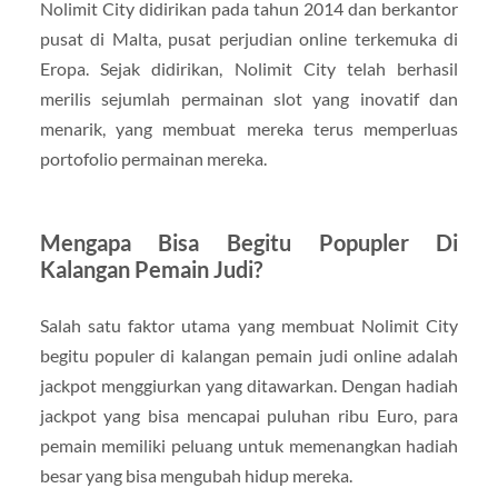
Nolimit City didirikan pada tahun 2014 dan berkantor
pusat di Malta, pusat perjudian online terkemuka di
Eropa. Sejak didirikan, Nolimit City telah berhasil
merilis sejumlah permainan slot yang inovatif dan
menarik, yang membuat mereka terus memperluas
portofolio permainan mereka.
Mengapa Bisa Begitu Popupler Di
Kalangan Pemain Judi?
Salah satu faktor utama yang membuat Nolimit City
begitu populer di kalangan pemain judi online adalah
jackpot menggiurkan yang ditawarkan. Dengan hadiah
jackpot yang bisa mencapai puluhan ribu Euro, para
pemain memiliki peluang untuk memenangkan hadiah
besar yang bisa mengubah hidup mereka.