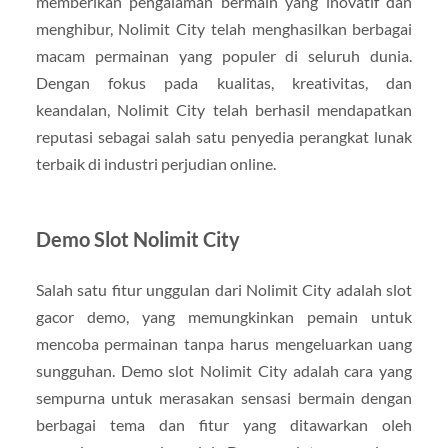
memberikan pengalaman bermain yang inovatif dan
menghibur, Nolimit City telah menghasilkan berbagai
macam permainan yang populer di seluruh dunia.
Dengan fokus pada kualitas, kreativitas, dan
keandalan, Nolimit City telah berhasil mendapatkan
reputasi sebagai salah satu penyedia perangkat lunak
terbaik di industri perjudian online.
Demo Slot Nolimit City
Salah satu fitur unggulan dari Nolimit City adalah slot
gacor demo, yang memungkinkan pemain untuk
mencoba permainan tanpa harus mengeluarkan uang
sungguhan. Demo slot Nolimit City adalah cara yang
sempurna untuk merasakan sensasi bermain dengan
berbagai tema dan fitur yang ditawarkan oleh