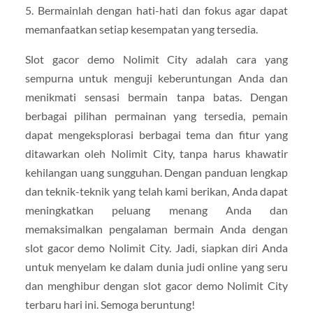
5. Bermainlah dengan hati-hati dan fokus agar dapat
memanfaatkan setiap kesempatan yang tersedia.
Slot gacor demo Nolimit City adalah cara yang
sempurna untuk menguji keberuntungan Anda dan
menikmati sensasi bermain tanpa batas. Dengan
berbagai pilihan permainan yang tersedia, pemain
dapat mengeksplorasi berbagai tema dan fitur yang
ditawarkan oleh Nolimit City, tanpa harus khawatir
kehilangan uang sungguhan. Dengan panduan lengkap
dan teknik-teknik yang telah kami berikan, Anda dapat
meningkatkan peluang menang Anda dan
memaksimalkan pengalaman bermain Anda dengan
slot gacor demo Nolimit City. Jadi, siapkan diri Anda
untuk menyelam ke dalam dunia judi online yang seru
dan menghibur dengan slot gacor demo Nolimit City
terbaru hari ini. Semoga beruntung!