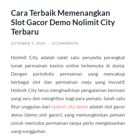
Cara Terbaik Memenangkan
Slot Gacor Demo Nolimit City
Terbaru
OCTOBER 5, 2024
/
0 COMMENTS
Nolimit City adalah salah satu penyedia perangkat
lunak permainan kasino online terkemuka di dunia.
Dengan portofolio permainan yang mencakup
berbagai slot dan permainan meja yang inovatif,
Nolimit City terus menghadirkan pengalaman bermain
yang seru dan menghibur bagi para pemain. Salah satu
fitur unggulan dari
nolimit city demo
adalah slot gacor
demo (demo slot gacor), yang memungkinkan pemain
untuk mencoba permainan tanpa perlu mengeluarkan
uang sungguhan.