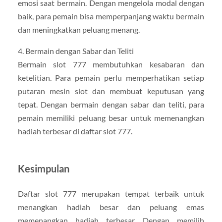
emosi saat bermain. Dengan mengelola modal dengan
baik, para pemain bisa memperpanjang waktu bermain
dan meningkatkan peluang menang.
4. Bermain dengan Sabar dan Teliti
Bermain slot 777 membutuhkan kesabaran dan
ketelitian. Para pemain perlu memperhatikan setiap
putaran mesin slot dan membuat keputusan yang
tepat. Dengan bermain dengan sabar dan teliti, para
pemain memiliki peluang besar untuk memenangkan
hadiah terbesar di daftar slot 777.
Kesimpulan
Daftar slot 777 merupakan tempat terbaik untuk
menangkan hadiah besar dan peluang emas
memenangkan hadiah terbesar. Dengan memilih