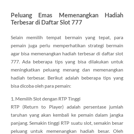
Peluang Emas Memenangkan Hadiah
Terbesar di Daftar Slot 777
Selain memilih tempat bermain yang tepat, para
pemain juga perlu memperhatikan strategi bermain
agar bisa memenangkan hadiah terbesar di daftar slot
777. Ada beberapa tips yang bisa dilakukan untuk
meningkatkan peluang menang dan memenangkan
hadiah terbesar. Berikut adalah beberapa tips yang
bisa dicoba oleh para pemain:
1. Memilih Slot dengan RTP Tinggi
RTP (Return to Player) adalah persentase jumlah
taruhan yang akan kembali ke pemain dalam jangka
panjang. Semakin tinggi RTP suatu slot, semakin besar
peluang untuk memenangkan hadiah besar. Oleh