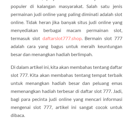
populer di kalangan masyarakat. Salah satu jenis
permainan judi online yang paling diminati adalah slot
online. Tidak heran jika banyak situs judi online yang
menyediakan berbagai macam permainan slot,
termasuk slot
daftarslot777.shop
. Bermain slot 777
adalah cara yang bagus untuk meraih keuntungan
besar dan menangkan hadiah berlimpah.
Di dalam artikel ini, kita akan membahas tentang daftar
slot 777. Kita akan membahas tentang tempat terbaik
untuk menangkan hadiah besar dan peluang emas
memenangkan hadiah terbesar di daftar slot 777. Jadi,
bagi para pecinta judi online yang mencari informasi
mengenai slot 777, artikel ini sangat cocok untuk
dibaca.