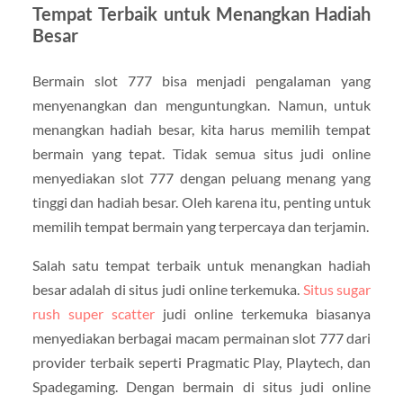
Tempat Terbaik untuk Menangkan Hadiah
Besar
Bermain slot 777 bisa menjadi pengalaman yang
menyenangkan dan menguntungkan. Namun, untuk
menangkan hadiah besar, kita harus memilih tempat
bermain yang tepat. Tidak semua situs judi online
menyediakan slot 777 dengan peluang menang yang
tinggi dan hadiah besar. Oleh karena itu, penting untuk
memilih tempat bermain yang terpercaya dan terjamin.
Salah satu tempat terbaik untuk menangkan hadiah
besar adalah di situs judi online terkemuka.
Situs sugar
rush super scatter
judi online terkemuka biasanya
menyediakan berbagai macam permainan slot 777 dari
provider terbaik seperti Pragmatic Play, Playtech, dan
Spadegaming. Dengan bermain di situs judi online