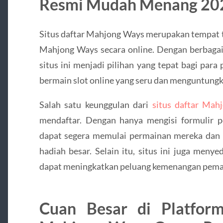
Resmi Mudah Menang 20
Situs daftar Mahjong Ways merupakan tempat t
Mahjong Ways secara online. Dengan berbagai
situs ini menjadi pilihan yang tepat bagi par
bermain slot online yang seru dan menguntungk
Salah satu keunggulan dari
situs daftar Mah
mendaftar. Dengan hanya mengisi formulir p
dapat segera memulai permainan mereka da
hadiah besar. Selain itu, situs ini juga men
dapat meningkatkan peluang kemenangan pema
Cuan Besar di Platform