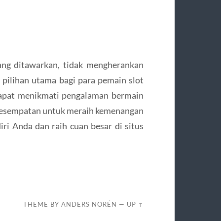
ng ditawarkan, tidak mengherankan
pilihan utama bagi para pemain slot
 dapat menikmati pengalaman bermain
 kesempatan untuk meraih kemenangan
diri Anda dan raih cuan besar di situs
THEME BY
ANDERS NORÉN
—
UP ↑