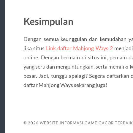
Kesimpulan
Dengan semua keunggulan dan kemudahan ya
jika situs
Link daftar Mahjong Ways 2
menjadi 
online. Dengan bermain di situs ini, pemain
yang seru dan menguntungkan, serta memiliki
besar. Jadi, tunggu apalagi? Segera daftarkan 
daftar Mahjong Ways sekarang juga!
© 2026
WEBSITE INFORMASI GAME GACOR TERBAIK