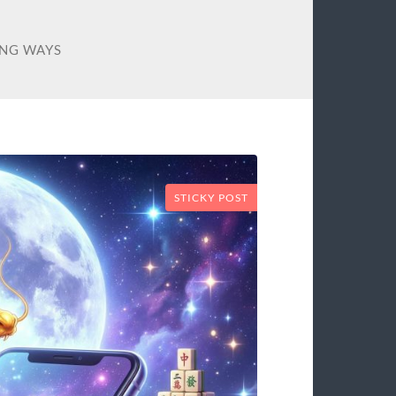
NG WAYS
STICKY POST