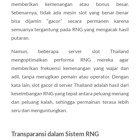
memberikan kemenangan atau bonus besar.
Sebenarnya, tidak ada mesin slot yang benar-benar
bisa dijamin “gacor” secara permanen karena
semuanya tergantung pada RNG yang mengacak hasil
putaran.
Namun, beberapa server slot Thailand
mengoptimalkan performa RNG mereka agar
memberikan frekuensi kemenangan yang wajar dan
adil, tanpa merugikan pemain atau operator. Dengan
kata lain, slot gacor di server Thailand adalah hasil dari
keseimbangan RNG yang tepat antara peluang menang
dan peluang kalah, sehingga permainan terasa lebih
seru dan menguntungkan.
Transparansi dalam Sistem RNG