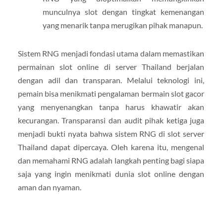
munculnya slot dengan tingkat kemenangan
yang menarik tanpa merugikan pihak manapun.
Sistem RNG menjadi fondasi utama dalam memastikan
permainan slot online di server Thailand berjalan
dengan adil dan transparan. Melalui teknologi ini,
pemain bisa menikmati pengalaman bermain slot gacor
yang menyenangkan tanpa harus khawatir akan
kecurangan. Transparansi dan audit pihak ketiga juga
menjadi bukti nyata bahwa sistem RNG di slot server
Thailand dapat dipercaya. Oleh karena itu, mengenal
dan memahami RNG adalah langkah penting bagi siapa
saja yang ingin menikmati dunia slot online dengan
aman dan nyaman.