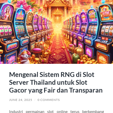
Mengenal Sistem RNG di Slot
Server Thailand untuk Slot
Gacor yang Fair dan Transparan
JUNE 24, 2025
/
0 COMMENTS
Industri permainan slot online terus berkembang