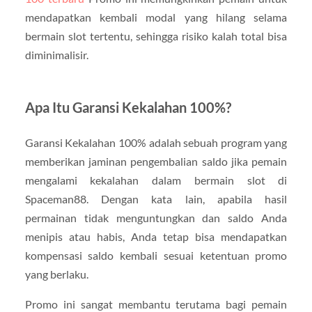
mendapatkan kembali modal yang hilang selama
bermain slot tertentu, sehingga risiko kalah total bisa
diminimalisir.
Apa Itu Garansi Kekalahan 100%?
Garansi Kekalahan 100% adalah sebuah program yang
memberikan jaminan pengembalian saldo jika pemain
mengalami kekalahan dalam bermain slot di
Spaceman88. Dengan kata lain, apabila hasil
permainan tidak menguntungkan dan saldo Anda
menipis atau habis, Anda tetap bisa mendapatkan
kompensasi saldo kembali sesuai ketentuan promo
yang berlaku.
Promo ini sangat membantu terutama bagi pemain