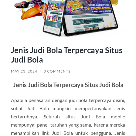
Jenis Judi Bola Terpercaya Situs
Judi Bola
MAY 23, 2024
/
0 COMMENTS
Jenis Judi Bola Terpercaya Situs Judi Bola
Apabila penasaran dengan judi bola terpercaya disini,
sobat Judi Bola mungkin mempertanyakan jenis
bertaruhnya. Seluruh situs Judi Bola mobile
mempunyai panel taruhan yang sama, karena mereka
menampilkan link Judi Bola untuk pengguna. Jenis