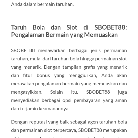
Anda dalam bermain taruhan.
Taruh Bola dan Slot di SBOBET88:
Pengalaman Bermain yang Memuaskan
SBOBET88 menawarkan berbagai jenis permainan
taruhan, mulai dari taruhan bola hingga permainan slot
yang menarik. Dengan tampilan grafis yang menarik
dan fitur bonus yang menggiurkan, Anda akan
merasakan pengalaman bermain yang memuaskan dan
mengasyikkan. Selain itu, SBOBET88 juga
menyediakan berbagai opsi pembayaran yang aman
dan terjamin keamanannya.
Dengan reputasi yang baik sebagai agen taruhan bola
dan permainan slot terpercaya, SBOBET88 merupakan