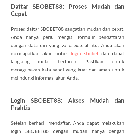
Daftar SBOBET88: Proses Mudah dan
Cepat
Proses daftar SBOBET88 sangatlah mudah dan cepat.
Anda hanya perlu mengisi formulir pendaftaran
dengan data diri yang valid. Setelah itu, Anda akan
mendapatkan akun untuk
login sbobet
dan dapat
langsung mulai bertaruh. Pastikan untuk
menggunakan kata sandi yang kuat dan aman untuk
melindungi informasi akun Anda.
Login SBOBET88: Akses Mudah dan
Praktis
Setelah berhasil mendaftar, Anda dapat melakukan
login SBOBET88 dengan mudah hanya dengan