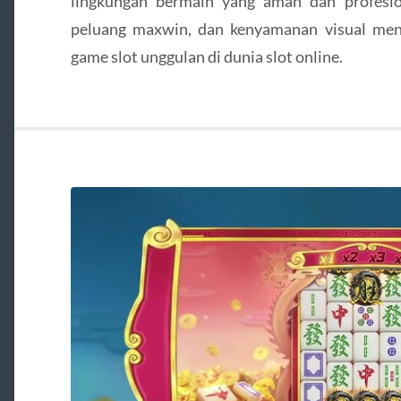
lingkungan bermain yang aman dan profesio
peluang maxwin, dan kenyamanan visual men
game slot unggulan di dunia slot online.