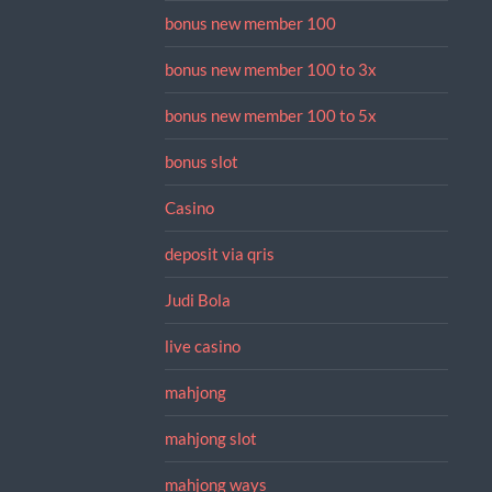
bonus new member 100
bonus new member 100 to 3x
bonus new member 100 to 5x
bonus slot
Casino
deposit via qris
Judi Bola
live casino
mahjong
mahjong slot
mahjong ways