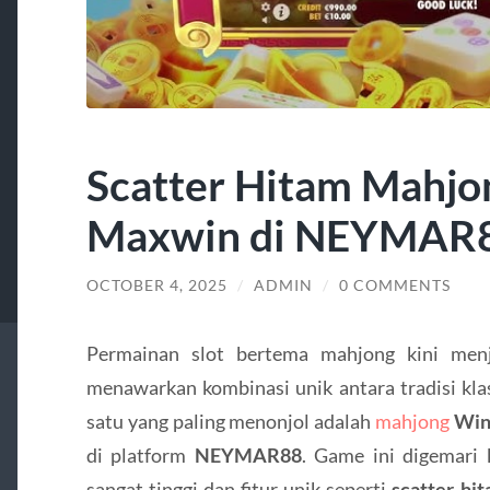
Scatter Hitam Mahjo
Maxwin di NEYMAR
OCTOBER 4, 2025
/
ADMIN
/
0 COMMENTS
Permainan slot bertema mahjong kini menj
menawarkan kombinasi unik antara tradisi kla
satu yang paling menonjol adalah
mahjong
Win
di platform
NEYMAR88
. Game ini digemari
sangat tinggi dan fitur unik seperti
scatter hi