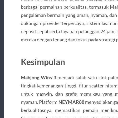
berbagai permainan berkualitas, termasuk Mah
pengalaman bermain yang aman, nyaman, dan
dukungan provider terpercaya, sistem keamana
deposit cepat serta layanan pelanggan 24 jam,
mereka dengan tenang dan fokus pada strategi 
Kesimpulan
Mahjong Wins 3
menjadi salah satu slot pali
tingkat kemenangan tinggi, fitur scatter hit
untuk maxwin, dan grafis memukau yang m
nyaman. Platform
NEYMAR88
menyediakan game
berkualitasnya, memastikan pemain menikm