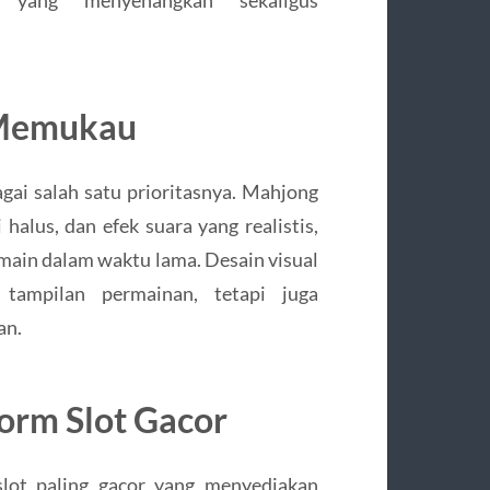
 yang menyenangkan sekaligus
 Memukau
i salah satu prioritasnya. Mahjong
i halus, dan efek suara yang realistis,
ain dalam waktu lama. Desain visual
tampilan permainan, tetapi juga
an.
rm Slot Gacor
slot paling gacor yang menyediakan