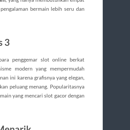
 pengalaman bermain lebih seru dan
s 3
ara penggemar slot online berkat
anisme modern yang mempermudah
n ini karena grafisnya yang elegan,
atkan peluang menang. Popularitasnya
emain yang mencari slot gacor dengan
 Menarik