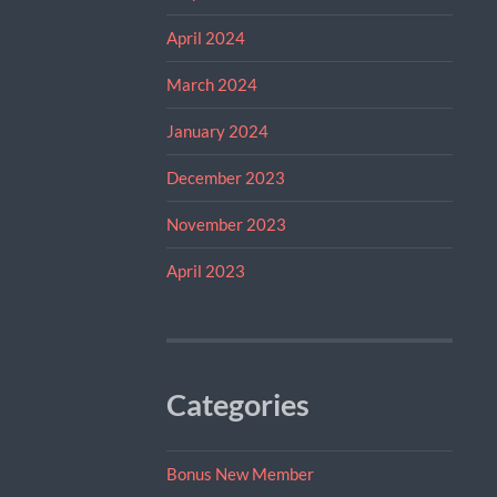
April 2024
March 2024
January 2024
December 2023
November 2023
April 2023
Categories
Bonus New Member