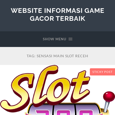
WEBSITE INFORMASI GAME
GACOR TERBAIK
SHOW MENU
TAG:
SENSASI MAIN SLOT RECEH
STICKY POST