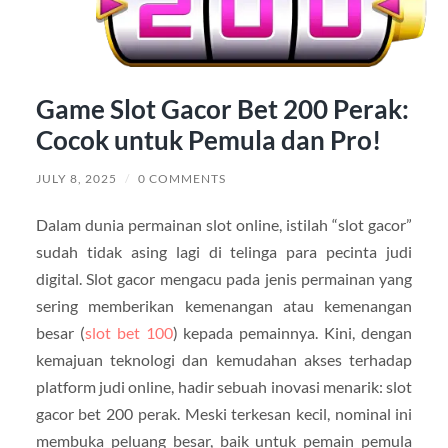
Game Slot Gacor Bet 200 Perak:
Cocok untuk Pemula dan Pro!
JULY 8, 2025
/
0 COMMENTS
Dalam dunia permainan slot online, istilah “slot gacor”
sudah tidak asing lagi di telinga para pecinta judi
digital. Slot gacor mengacu pada jenis permainan yang
sering memberikan kemenangan atau kemenangan
besar (
slot bet 100
) kepada pemainnya. Kini, dengan
kemajuan teknologi dan kemudahan akses terhadap
platform judi online, hadir sebuah inovasi menarik: slot
gacor bet 200 perak. Meski terkesan kecil, nominal ini
membuka peluang besar, baik untuk pemain pemula