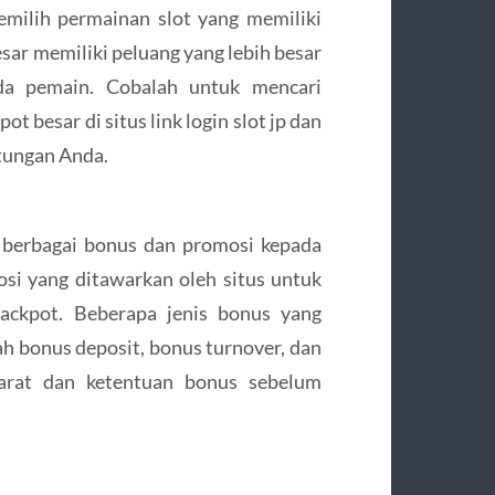
milih permainan slot yang memiliki
esar memiliki peluang yang lebih besar
a pemain. Cobalah untuk mencari
 besar di situs link login slot jp dan
tungan Anda.
an berbagai bonus dan promosi kepada
i yang ditawarkan oleh situs untuk
ckpot. Beberapa jenis bonus yang
lah bonus deposit, bonus turnover, dan
yarat dan ketentuan bonus sebelum