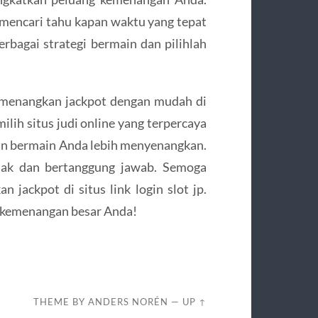
encari tahu kapan waktu yang tepat
rbagai strategi bermain dan pilihlah
emenangkan jackpot dengan mudah di
milih situs judi online yang terpercaya
man bermain Anda lebih menyenangkan.
ijak dan bertanggung jawab. Semoga
jackpot di situs link login slot jp.
 kemenangan besar Anda!
THEME BY
ANDERS NORÉN
—
UP ↑