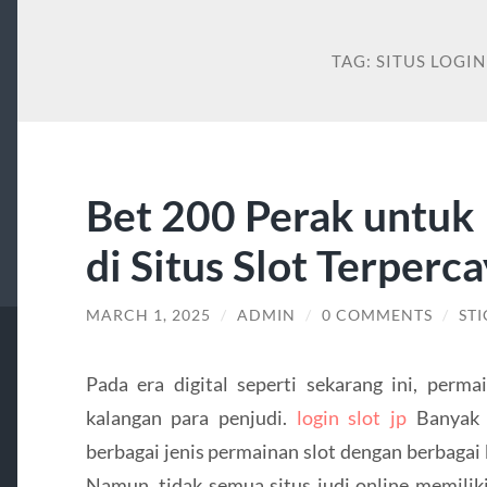
TAG:
SITUS LOGIN
Bet 200 Perak untuk
di Situs Slot Terperc
MARCH 1, 2025
/
ADMIN
/
0 COMMENTS
/
ST
Pada era digital seperti sekarang ini, perma
kalangan para penjudi.
login slot jp
Banyak s
berbagai jenis permainan slot dengan berbagai
Namun, tidak semua situs judi online memilik