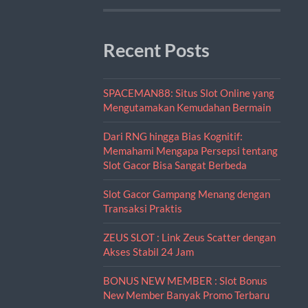
Recent Posts
SPACEMAN88: Situs Slot Online yang
Mengutamakan Kemudahan Bermain
Dari RNG hingga Bias Kognitif:
Memahami Mengapa Persepsi tentang
Slot Gacor Bisa Sangat Berbeda
Slot Gacor Gampang Menang dengan
Transaksi Praktis
ZEUS SLOT : Link Zeus Scatter dengan
Akses Stabil 24 Jam
BONUS NEW MEMBER : Slot Bonus
New Member Banyak Promo Terbaru