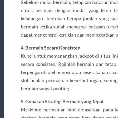
Sebelum mulai bermain, tetapkan batasan mod
untuk bermain dengan modal yang lebih b
kehilangan. Tentukan berapa jumlah yang sia
bermain ketika sudah mencapai batasan ters
dapat mengontrol kerugian dan meningkatkan 
4. Bermain Secara Konsisten
Kunci untuk memenangkan jackpot di situs link
secara konsisten. Rajinlah bermain dan teta
terpengaruh oleh emosi atau keserakahan saa
slot adalah permainan keberuntungan, sehing
bermain sangat penting.
5. Gunakan Strategi Bermain yang Tepat
Meskipun permainan slot didasarkan pada 
strategi bermain yang tepat juga dapat men