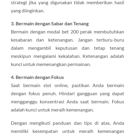
strategi jika yang digunakan tidak memberikan hasil
yang diinginkan.
3. Bermain dengan Sabar dan Tenang
Bermain dengan modal bet 200 perak membutuhkan
kesabaran dan ketenangan. Jangan terburu-buru
dalam mengambil keputusan dan tetap tenang
meskipun mengalami kekalahan. Ketenangan adalah
kunci untuk memenangkan permainan.
4. Bermain dengan Fokus
Saat bermain slot online, pastikan Anda bermain
dengan fokus penuh. Hindari gangguan yang dapat
mengganggu konsentrasi Anda saat bermain. Fokus
adalah kunci untuk meraih kemenangan.
Dengan mengikuti panduan dan tips di atas, Anda
memiliki kesempatan untuk meraih kemenangan