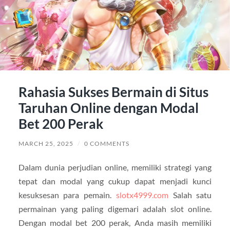
Rahasia Sukses Bermain di Situs
Taruhan Online dengan Modal
Bet 200 Perak
MARCH 25, 2025
/
0 COMMENTS
Dalam dunia perjudian online, memiliki strategi yang
tepat dan modal yang cukup dapat menjadi kunci
kesuksesan para pemain.
slotx4999.com
Salah satu
permainan yang paling digemari adalah slot online.
Dengan modal bet 200 perak, Anda masih memiliki