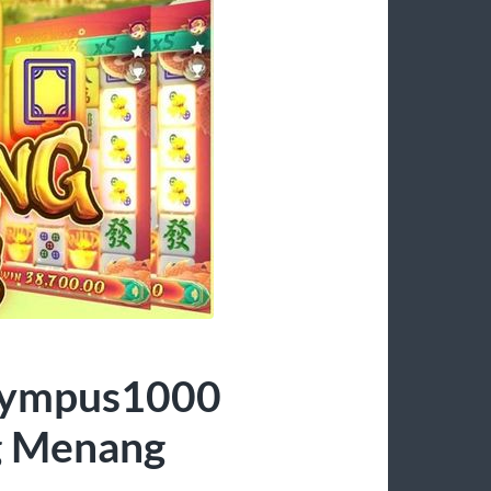
Olympus1000
g Menang