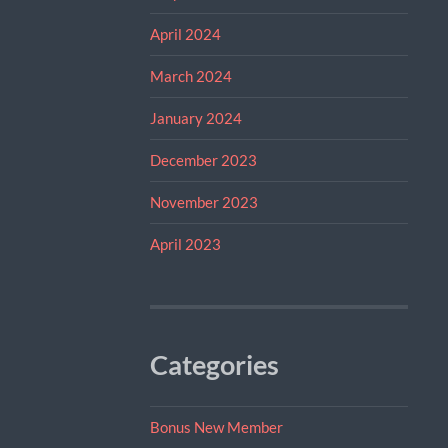
April 2024
March 2024
January 2024
December 2023
November 2023
April 2023
Categories
Bonus New Member