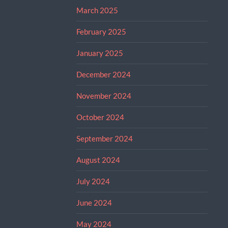
March 2025
February 2025
January 2025
December 2024
November 2024
October 2024
September 2024
August 2024
July 2024
June 2024
May 2024