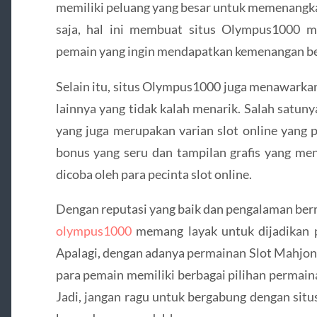
memiliki peluang yang besar untuk memenangka
saja, hal ini membuat situs Olympus1000 me
pemain yang ingin mendapatkan kemenangan b
Selain itu, situs Olympus1000 juga menawarkan
lainnya yang tidak kalah menarik. Salah satu
yang juga merupakan varian slot online yang po
bonus yang seru dan tampilan grafis yang men
dicoba oleh para pecinta slot online.
Dengan reputasi yang baik dan pengalaman ber
olympus1000
memang layak untuk dijadikan pi
Apalagi, dengan adanya permainan Slot Mahjon
para pemain memiliki berbagai pilihan permai
Jadi, jangan ragu untuk bergabung dengan si