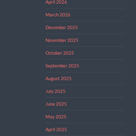
April 2026
March 2026
December 2025
November 2025
October 2025
September 2025
August 2025
July 2025
June 2025
May 2025
April 2025