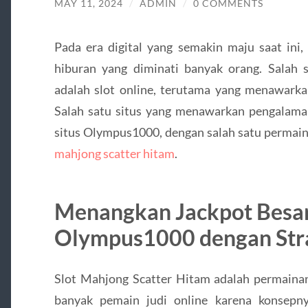
MAY 11, 2024
/
ADMIN
/
0 COMMENTS
Pada era digital yang semakin maju saat ini,
hiburan yang diminati banyak orang. Salah 
adalah slot online, terutama yang menawar
Salah satu situs yang menawarkan pengalaman
situs Olympus1000, dengan salah satu permai
mahjong scatter hitam
.
Menangkan Jackpot Besar 
Olympus1000 dengan Stra
Slot Mahjong Scatter Hitam adalah permainan
banyak pemain judi online karena konsepn