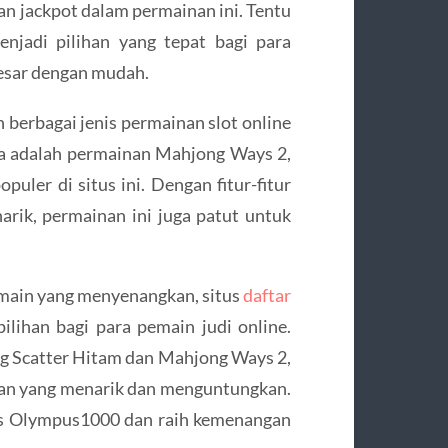
n jackpot dalam permainan ini. Tentu
njadi pilihan yang tepat bagi para
esar dengan mudah.
 berbagai jenis permainan slot online
nya adalah permainan Mahjong Ways 2,
puler di situs ini. Dengan fitur-fitur
arik, permainan ini juga patut untuk
main yang menyenangkan, situs
daftar
lihan bagi para pemain judi online.
g Scatter Hitam dan Mahjong Ways 2,
nan yang menarik dan menguntungkan.
tus Olympus1000 dan raih kemenangan