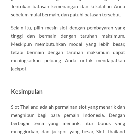
Tentukan batasan kemenangan dan kekalahan Anda
sebelum mulai bermain, dan patuhi batasan tersebut.
Selain itu, pilih mesin slot dengan pembayaran yang
tinggi dan bermain dengan taruhan maksimum.
Meskipun membutuhkan modal yang lebih besar,
tetapi bermain dengan taruhan maksimum dapat
meningkatkan peluang Anda untuk mendapatkan
jackpot.
Kesimpulan
Slot Thailand adalah permainan slot yang menarik dan
menghibur bagi para pemain Indonesia. Dengan
berbagai tema yang menarik, fitur bonus yang
menggiurkan, dan jackpot yang besar, Slot Thailand