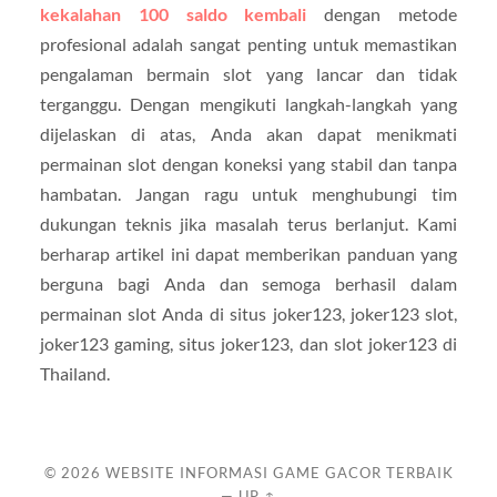
kekalahan 100 saldo kembali
dengan metode
profesional adalah sangat penting untuk memastikan
pengalaman bermain slot yang lancar dan tidak
terganggu. Dengan mengikuti langkah-langkah yang
dijelaskan di atas, Anda akan dapat menikmati
permainan slot dengan koneksi yang stabil dan tanpa
hambatan. Jangan ragu untuk menghubungi tim
dukungan teknis jika masalah terus berlanjut. Kami
berharap artikel ini dapat memberikan panduan yang
berguna bagi Anda dan semoga berhasil dalam
permainan slot Anda di situs joker123, joker123 slot,
joker123 gaming, situs joker123, dan slot joker123 di
Thailand.
© 2026
WEBSITE INFORMASI GAME GACOR TERBAIK
—
UP ↑