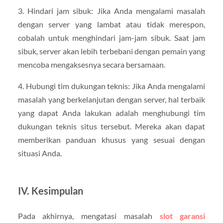
3. Hindari jam sibuk: Jika Anda mengalami masalah
dengan server yang lambat atau tidak merespon,
cobalah untuk menghindari jam-jam sibuk. Saat jam
sibuk, server akan lebih terbebani dengan pemain yang
mencoba mengaksesnya secara bersamaan.
4. Hubungi tim dukungan teknis: Jika Anda mengalami
masalah yang berkelanjutan dengan server, hal terbaik
yang dapat Anda lakukan adalah menghubungi tim
dukungan teknis situs tersebut. Mereka akan dapat
memberikan panduan khusus yang sesuai dengan
situasi Anda.
IV. Kesimpulan
Pada akhirnya, mengatasi masalah
slot garansi