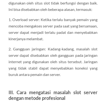
digunakan oleh situs slot tidak berfungsi dengan baik.
Ini bisa disebabkan oleh beberapa alasan, termasuk:
1. Overload server: Ketika terlalu banyak pemain yang
mencoba mengakses server pada saat yang bersamaan,
server dapat menjadi terlalu padat dan menyebabkan
kinerjanya melambat.
2. Gangguan jaringan: Kadang-kadang, masalah slot
server dapat disebabkan oleh gangguan pada jaringan
internet yang digunakan oleh situs tersebut. Jaringan
yang tidak stabil dapat menyebabkan koneksi yang
buruk antara pemain dan server.
III. Cara mengatasi masalah slot server
dengan metode profesional