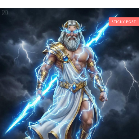
STICKY POST