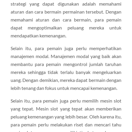
strategi yang dapat digunakan adalah memahami
aturan dan cara bermain permainan tersebut. Dengan
memahami aturan dan cara bermain, para pemain
dapat mengoptimalkan peluang mereka untuk
mendapatkan kemenangan.
Selain itu, para pemain juga perlu memperhatikan
manajemen modal. Manajemen modal yang baik akan
membantu para pemain mengontrol jumlah taruhan
mereka sehingga tidak terlalu banyak mengeluarkan
uang. Dengan demikian, mereka dapat bermain dengan
lebih tenang dan fokus untuk mencapai kemenangan.
Selain itu, para pemain juga perlu memilih mesin slot
yang tepat. Mesin slot yang tepat akan memberikan
peluang kemenangan yang lebih besar. Oleh karena itu,
para pemain perlu melakukan riset dan mencari tahu