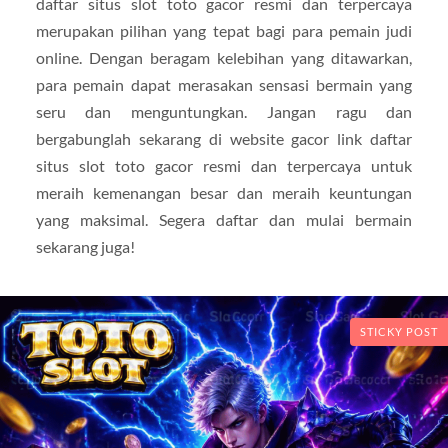
daftar situs slot toto gacor resmi dan terpercaya
merupakan pilihan yang tepat bagi para pemain judi
online. Dengan beragam kelebihan yang ditawarkan,
para pemain dapat merasakan sensasi bermain yang
seru dan menguntungkan. Jangan ragu dan
bergabunglah sekarang di website gacor link daftar
situs slot toto gacor resmi dan terpercaya untuk
meraih kemenangan besar dan meraih keuntungan
yang maksimal. Segera daftar dan mulai bermain
sekarang juga!
STICKY POST