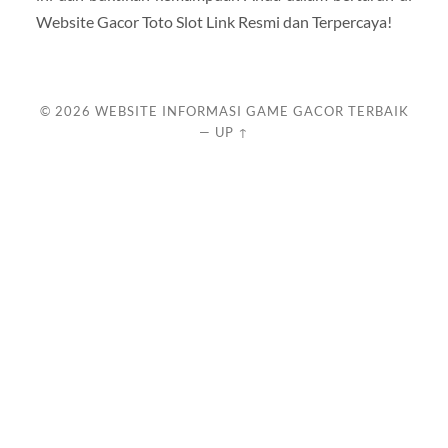
Website Gacor Toto Slot Link Resmi dan Terpercaya!
© 2026
WEBSITE INFORMASI GAME GACOR TERBAIK
—
UP ↑