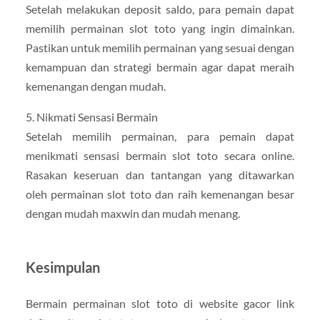
Setelah melakukan deposit saldo, para pemain dapat
memilih permainan slot toto yang ingin dimainkan.
Pastikan untuk memilih permainan yang sesuai dengan
kemampuan dan strategi bermain agar dapat meraih
kemenangan dengan mudah.
5. Nikmati Sensasi Bermain
Setelah memilih permainan, para pemain dapat
menikmati sensasi bermain slot toto secara online.
Rasakan keseruan dan tantangan yang ditawarkan
oleh permainan slot toto dan raih kemenangan besar
dengan mudah maxwin dan mudah menang.
Kesimpulan
Bermain permainan slot toto di website gacor link