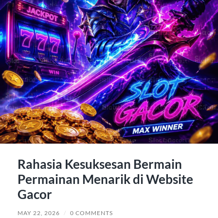
Rahasia Kesuksesan Bermain
Permainan Menarik di Website
Gacor
MAY 22, 2026
/
0 COMMENTS