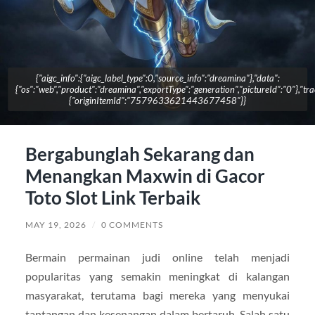
{"aigc_info":{"aigc_label_type":0,"source_info":"dreamina"},"data":
{"os":"web","product":"dreamina","exportType":"generation","pictureId":"0"},"tra
{"originItemId":"7579633621443677458"}}
Bergabunglah Sekarang dan
Menangkan Maxwin di Gacor
Toto Slot Link Terbaik
MAY 19, 2026
/
0 COMMENTS
Bermain permainan judi online telah menjadi
popularitas yang semakin meningkat di kalangan
masyarakat, terutama bagi mereka yang menyukai
tantangan dan kesenangan dalam bertaruh. Salah satu