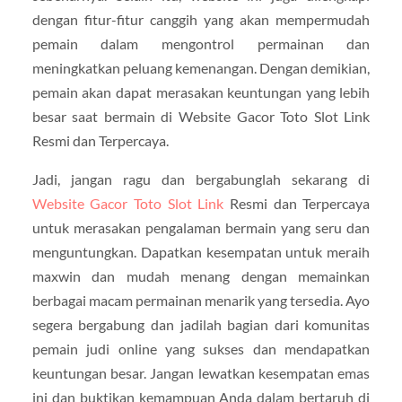
dengan fitur-fitur canggih yang akan mempermudah
pemain dalam mengontrol permainan dan
meningkatkan peluang kemenangan. Dengan demikian,
pemain akan dapat merasakan keuntungan yang lebih
besar saat bermain di Website Gacor Toto Slot Link
Resmi dan Terpercaya.
Jadi, jangan ragu dan bergabunglah sekarang di
Website Gacor Toto Slot Link
Resmi dan Terpercaya
untuk merasakan pengalaman bermain yang seru dan
menguntungkan. Dapatkan kesempatan untuk meraih
maxwin dan mudah menang dengan memainkan
berbagai macam permainan menarik yang tersedia. Ayo
segera bergabung dan jadilah bagian dari komunitas
pemain judi online yang sukses dan mendapatkan
keuntungan besar. Jangan lewatkan kesempatan emas
ini dan buktikan kemampuan Anda dalam bertaruh di