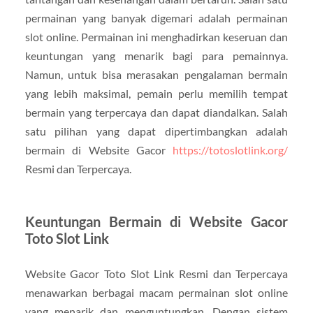
permainan yang banyak digemari adalah permainan
slot online. Permainan ini menghadirkan keseruan dan
keuntungan yang menarik bagi para pemainnya.
Namun, untuk bisa merasakan pengalaman bermain
yang lebih maksimal, pemain perlu memilih tempat
bermain yang terpercaya dan dapat diandalkan. Salah
satu pilihan yang dapat dipertimbangkan adalah
bermain di Website Gacor
https://totoslotlink.org/
Resmi dan Terpercaya.
Keuntungan Bermain di Website Gacor
Toto Slot Link
Website Gacor Toto Slot Link Resmi dan Terpercaya
menawarkan berbagai macam permainan slot online
yang menarik dan menguntungkan. Dengan sistem