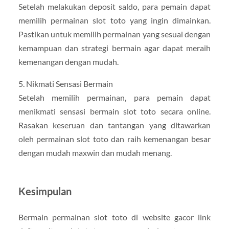
Setelah melakukan deposit saldo, para pemain dapat
memilih permainan slot toto yang ingin dimainkan.
Pastikan untuk memilih permainan yang sesuai dengan
kemampuan dan strategi bermain agar dapat meraih
kemenangan dengan mudah.
5. Nikmati Sensasi Bermain
Setelah memilih permainan, para pemain dapat
menikmati sensasi bermain slot toto secara online.
Rasakan keseruan dan tantangan yang ditawarkan
oleh permainan slot toto dan raih kemenangan besar
dengan mudah maxwin dan mudah menang.
Kesimpulan
Bermain permainan slot toto di website gacor link