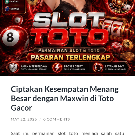
Ciptakan Kesempatan Menang
Besar dengan Maxwin di Toto
Gacor
MAY 22, 2026
/
0 COMMENTS
Saat ini, permainan slot toto menjadi salah satu