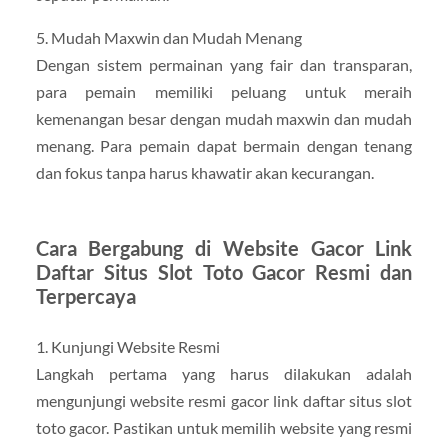
5. Mudah Maxwin dan Mudah Menang
Dengan sistem permainan yang fair dan transparan,
para pemain memiliki peluang untuk meraih
kemenangan besar dengan mudah maxwin dan mudah
menang. Para pemain dapat bermain dengan tenang
dan fokus tanpa harus khawatir akan kecurangan.
Cara Bergabung di Website Gacor Link
Daftar Situs Slot Toto Gacor Resmi dan
Terpercaya
1. Kunjungi Website Resmi
Langkah pertama yang harus dilakukan adalah
mengunjungi website resmi gacor link daftar situs slot
toto gacor. Pastikan untuk memilih website yang resmi