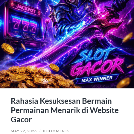
Rahasia Kesuksesan Bermain
Permainan Menarik di Website
Gacor
MAY 22, 2026
/
0 COMMENTS