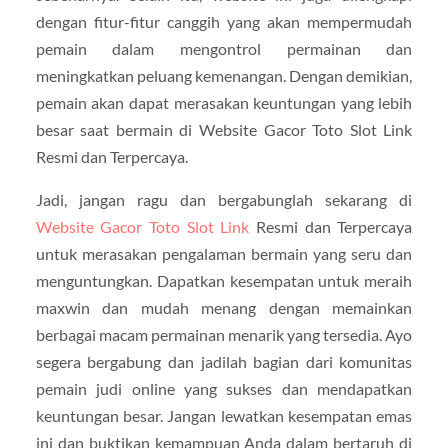
dengan fitur-fitur canggih yang akan mempermudah
pemain dalam mengontrol permainan dan
meningkatkan peluang kemenangan. Dengan demikian,
pemain akan dapat merasakan keuntungan yang lebih
besar saat bermain di Website Gacor Toto Slot Link
Resmi dan Terpercaya.
Jadi, jangan ragu dan bergabunglah sekarang di
Website Gacor Toto Slot Link
Resmi dan Terpercaya
untuk merasakan pengalaman bermain yang seru dan
menguntungkan. Dapatkan kesempatan untuk meraih
maxwin dan mudah menang dengan memainkan
berbagai macam permainan menarik yang tersedia. Ayo
segera bergabung dan jadilah bagian dari komunitas
pemain judi online yang sukses dan mendapatkan
keuntungan besar. Jangan lewatkan kesempatan emas
ini dan buktikan kemampuan Anda dalam bertaruh di