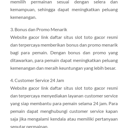
memilih permainan sesuai dengan selera dan
kemampuan, sehingga dapat meningkatkan peluang
kemenangan.
3. Bonus dan Promo Menarik
Website gacor link daftar situs slot toto gacor resmi
dan terpercaya memberikan bonus dan promo menarik
bagi para pemain. Dengan bonus dan promo yang
ditawarkan, para pemain dapat meningkatkan peluang
kemenangan dan meraih keuntungan yang lebih besar.
4. Customer Service 24 Jam
Website gacor link daftar situs slot toto gacor resmi
dan terpercaya menyediakan layanan customer service
yang siap membantu para pemain selama 24 jam. Para
pemain dapat menghubungi customer service kapan
saja jika mengalami kendala atau memiliki pertanyaan
seputar permainan.