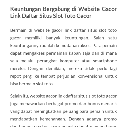
Keuntungan Bergabung di Website Gacor
Link Daftar Situs Slot Toto Gacor
Bermain di website gacor link daftar situs slot toto
gacor memiliki banyak keuntungan. Salah satu
keuntungannya adalah kemudahan akses. Para pemain
dapat mengakses permainan kapan saja dan di mana
saja melalui perangkat komputer atau smartphone
mereka. Dengan demikian, mereka tidak perlu lagi
repot pergi ke tempat perjudian konvensional untuk
bisa bermain slot toto.
Selain itu, website gacor link daftar situs slot toto gacor
juga menawarkan berbagai promo dan bonus menarik
yang dapat meningkatkan peluang para pemain untuk
mendapatkan kemenangan. Dengan adanya promo
dan bonus tersebut, para pemain dapat memperbesar