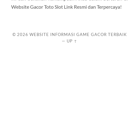
Website Gacor Toto Slot Link Resmi dan Terpercaya!
© 2026
WEBSITE INFORMASI GAME GACOR TERBAIK
—
UP ↑