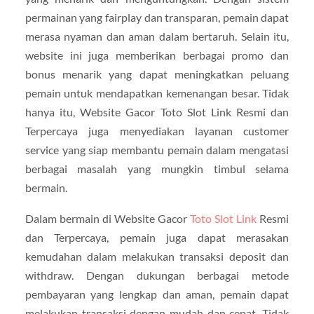
permainan yang fairplay dan transparan, pemain dapat
merasa nyaman dan aman dalam bertaruh. Selain itu,
website ini juga memberikan berbagai promo dan
bonus menarik yang dapat meningkatkan peluang
pemain untuk mendapatkan kemenangan besar. Tidak
hanya itu, Website Gacor Toto Slot Link Resmi dan
Terpercaya juga menyediakan layanan customer
service yang siap membantu pemain dalam mengatasi
berbagai masalah yang mungkin timbul selama
bermain.
Dalam bermain di Website Gacor
Toto Slot Link
Resmi
dan Terpercaya, pemain juga dapat merasakan
kemudahan dalam melakukan transaksi deposit dan
withdraw. Dengan dukungan berbagai metode
pembayaran yang lengkap dan aman, pemain dapat
melakukan transaksi dengan mudah dan cepat. Tidak