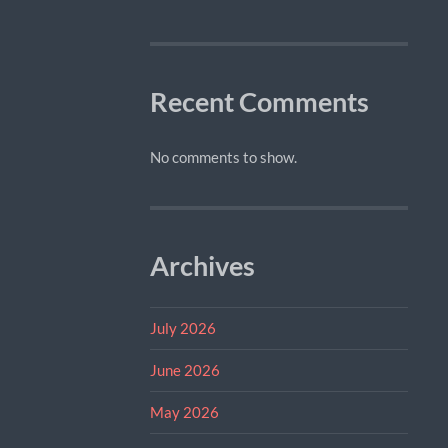
Recent Comments
No comments to show.
Archives
July 2026
June 2026
May 2026