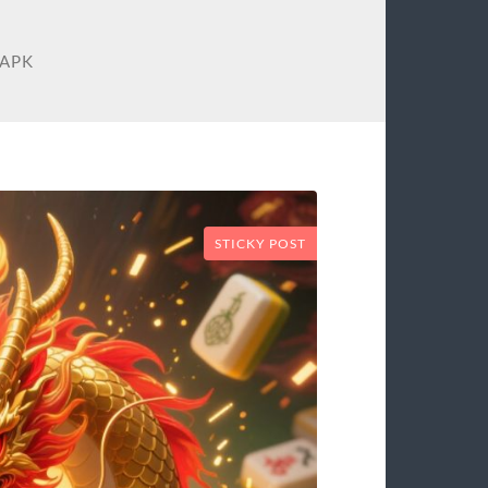
 APK
STICKY POST