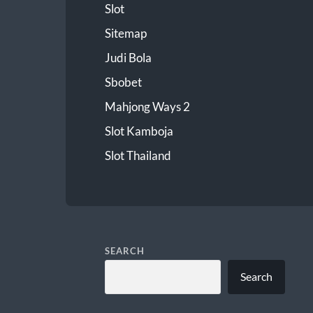
Slot
Sitemap
Judi Bola
Sbobet
Mahjong Ways 2
Slot Kamboja
Slot Thailand
SEARCH
Search