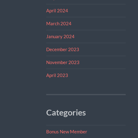
April 2024
March 2024
January 2024
December 2023
November 2023
April 2023
Categories
Bonus New Member