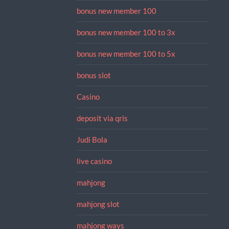
bonus new member 100
bonus new member 100 to 3x
bonus new member 100 to 5x
bonus slot
Casino
deposit via qris
Judi Bola
live casino
mahjong
mahjong slot
mahjong ways