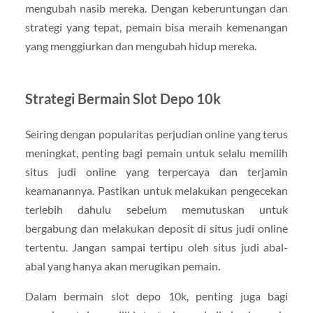
mengubah nasib mereka. Dengan keberuntungan dan
strategi yang tepat, pemain bisa meraih kemenangan
yang menggiurkan dan mengubah hidup mereka.
Strategi Bermain Slot Depo 10k
Seiring dengan popularitas perjudian online yang terus
meningkat, penting bagi pemain untuk selalu memilih
situs judi online yang terpercaya dan terjamin
keamanannya. Pastikan untuk melakukan pengecekan
terlebih dahulu sebelum memutuskan untuk
bergabung dan melakukan deposit di situs judi online
tertentu. Jangan sampai tertipu oleh situs judi abal-
abal yang hanya akan merugikan pemain.
Dalam bermain slot depo 10k, penting juga bagi