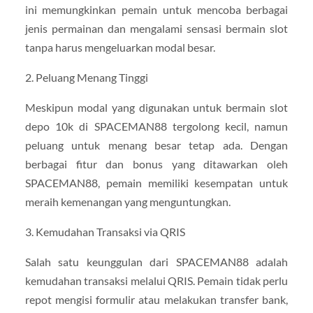
ini memungkinkan pemain untuk mencoba berbagai
jenis permainan dan mengalami sensasi bermain slot
tanpa harus mengeluarkan modal besar.
2. Peluang Menang Tinggi
Meskipun modal yang digunakan untuk bermain slot
depo 10k di SPACEMAN88 tergolong kecil, namun
peluang untuk menang besar tetap ada. Dengan
berbagai fitur dan bonus yang ditawarkan oleh
SPACEMAN88, pemain memiliki kesempatan untuk
meraih kemenangan yang menguntungkan.
3. Kemudahan Transaksi via QRIS
Salah satu keunggulan dari SPACEMAN88 adalah
kemudahan transaksi melalui QRIS. Pemain tidak perlu
repot mengisi formulir atau melakukan transfer bank,