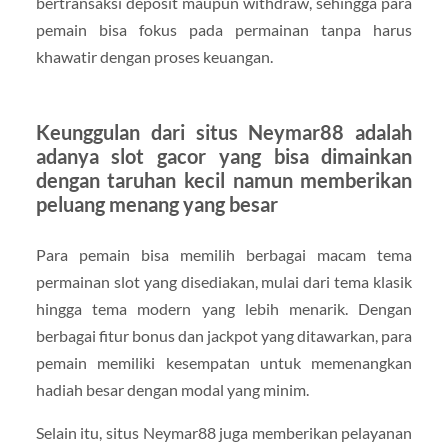
bertransaksi deposit maupun withdraw, sehingga para
pemain bisa fokus pada permainan tanpa harus
khawatir dengan proses keuangan.
Keunggulan dari situs Neymar88 adalah
adanya slot gacor yang bisa dimainkan
dengan taruhan kecil namun memberikan
peluang menang yang besar
Para pemain bisa memilih berbagai macam tema
permainan slot yang disediakan, mulai dari tema klasik
hingga tema modern yang lebih menarik. Dengan
berbagai fitur bonus dan jackpot yang ditawarkan, para
pemain memiliki kesempatan untuk memenangkan
hadiah besar dengan modal yang minim.
Selain itu, situs Neymar88 juga memberikan pelayanan