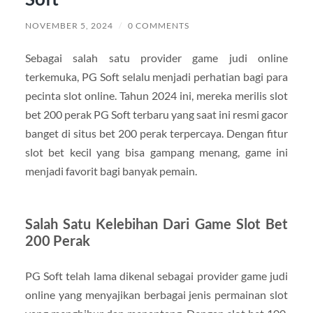
NOVEMBER 5, 2024
/
0 COMMENTS
Sebagai salah satu provider game judi online
terkemuka, PG Soft selalu menjadi perhatian bagi para
pecinta slot online. Tahun 2024 ini, mereka merilis slot
bet 200 perak PG Soft terbaru yang saat ini resmi gacor
banget di situs bet 200 perak terpercaya. Dengan fitur
slot bet kecil yang bisa gampang menang, game ini
menjadi favorit bagi banyak pemain.
Salah Satu Kelebihan Dari Game Slot Bet
200 Perak
PG Soft telah lama dikenal sebagai provider game judi
online yang menyajikan berbagai jenis permainan slot