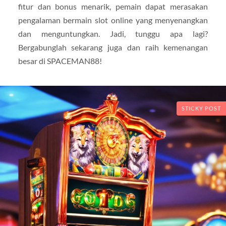
fitur dan bonus menarik, pemain dapat merasakan
pengalaman bermain slot online yang menyenangkan
dan menguntungkan. Jadi, tunggu apa lagi?
Bergabunglah sekarang juga dan raih kemenangan
besar di SPACEMAN88!
STICKY POST