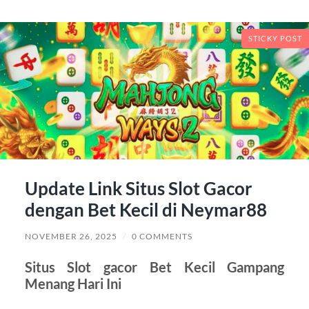
STICKY POST
Update Link Situs Slot Gacor
dengan Bet Kecil di Neymar88
NOVEMBER 26, 2025
/
0 COMMENTS
Situs Slot gacor Bet Kecil Gampang
Menang Hari Ini