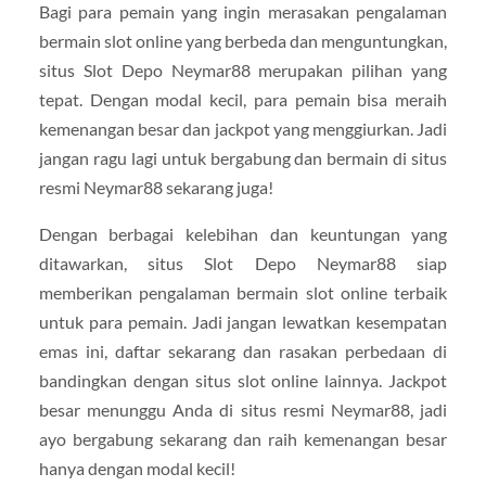
Bagi para pemain yang ingin merasakan pengalaman
bermain slot online yang berbeda dan menguntungkan,
situs Slot Depo Neymar88 merupakan pilihan yang
tepat. Dengan modal kecil, para pemain bisa meraih
kemenangan besar dan jackpot yang menggiurkan. Jadi
jangan ragu lagi untuk bergabung dan bermain di situs
resmi Neymar88 sekarang juga!
Dengan berbagai kelebihan dan keuntungan yang
ditawarkan, situs Slot Depo Neymar88 siap
memberikan pengalaman bermain slot online terbaik
untuk para pemain. Jadi jangan lewatkan kesempatan
emas ini, daftar sekarang dan rasakan perbedaan di
bandingkan dengan situs slot online lainnya. Jackpot
besar menunggu Anda di situs resmi Neymar88, jadi
ayo bergabung sekarang dan raih kemenangan besar
hanya dengan modal kecil!