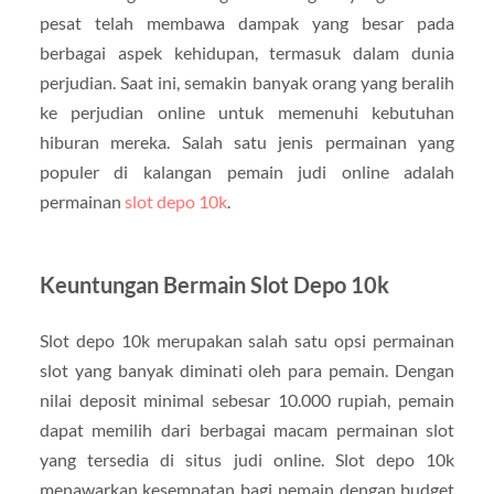
pesat telah membawa dampak yang besar pada
berbagai aspek kehidupan, termasuk dalam dunia
perjudian. Saat ini, semakin banyak orang yang beralih
ke perjudian online untuk memenuhi kebutuhan
hiburan mereka. Salah satu jenis permainan yang
populer di kalangan pemain judi online adalah
permainan
slot depo 10k
.
Keuntungan Bermain Slot Depo 10k
Slot depo 10k merupakan salah satu opsi permainan
slot yang banyak diminati oleh para pemain. Dengan
nilai deposit minimal sebesar 10.000 rupiah, pemain
dapat memilih dari berbagai macam permainan slot
yang tersedia di situs judi online. Slot depo 10k
menawarkan kesempatan bagi pemain dengan budget