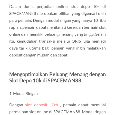
Dalam dunia perjudian online, slot depo 10k di
SPACEMAN88 merupakan pilihan yang digemari oleh
para pemain. Dengan modal ringan yang hanya 10 ribu
rupiah, pemain dapat menikmati keseruan bermain slot
online dan memiliki peluang menang yang tinggi. Selain
itu, kemudahan transaksi melalui QRIS juga menjadi
daya tarik utama bagi pemain yang ingin melakukan
deposit dengan mudah dan cepat.
Mengoptimalkan Peluang Menang dengan
Slot Depo 10k di SPACEMAN88
1. Modal Ringan
Dengan
slot deposit 10rb
, pemain dapat memulai
permainan slot online di SPACEMAN88. Modal ringan