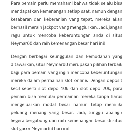
Para pemain perlu memahami bahwa tidak selalu bisa
mendapatkan kemenangan setiap saat, namun dengan
kesabaran dan keberanian yang tepat, mereka akan
berhasil meraih jackpot yang menggiurkan. Jadi, jangan
ragu untuk mencoba keberuntungan anda di situs
Neymar88 dan raih kemenangan besar hari ini!
Dengan berbagai keunggulan dan kemudahan yang
ditawarkan, situs Neymar88 merupakan pilihan terbaik
bagi para pemain yang ingin mencoba keberuntungan
mereka dalam permainan slot online. Dengan deposit
kecil seperti slot depo 10k dan slot depo 20k, para
pemain bisa memulai permainan mereka tanpa harus
mengeluarkan modal besar namun tetap memiliki
peluang menang yang besar. Jadi, tunggu apalagi?
Segera bergabung dan raih kemenangan besar di situs
slot gacor Neymar88 hari ini!