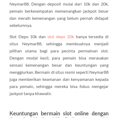
Neymar88. Dengan deposit mulai dari 10k dan 20k,
pemain berkesempatan memenangkan jackpot besar
dan meraih kemenangan yang belum pernah didapat
sebelumnya.
Slot Depo 10k dan
slot depo 20k
hanya tersedia di
situs Neymar88, sehingga membuatnya menjadi
pilihan utama bagi para pecinta permainan slot.
Dengan modal kecil, para pemain bisa merasakan
sensasi kemenangan besar dan keuntungan yang
menggiurkan. Bermain di situs resmi seperti Neymar88
juga memberikan keamanan dan kenyamanan kepada
para pemain, sehingga mereka bisa fokus mengejar
jackpot tanpa khawatir.
Keuntungan bermain slot online dengan