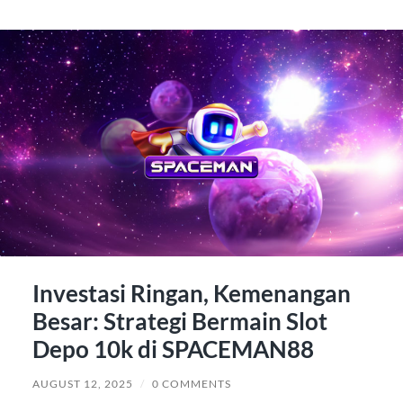
Investasi Ringan, Kemenangan
Besar: Strategi Bermain Slot
Depo 10k di SPACEMAN88
AUGUST 12, 2025
/
0 COMMENTS