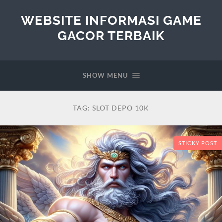
WEBSITE INFORMASI GAME
GACOR TERBAIK
SHOW MENU
TAG:
SLOT DEPO 10K
STICKY POST