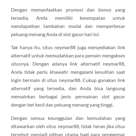
Dengan memanfaatkan promosi dan bonus yang
tersedia, Anda memiliki kesempatan untuk
mendapatkan tambahan modal dan memperbesar
peluang menang Anda di slot gacor hari ini.
Tak hanya itu, situs neymar88 juga menyediakan link
alternatif untuk memudahkan para pemain mengakses
situsnya. Dengan adanya link alternatif neymar88,
Anda tidak perlu khawatir mengalami kesulitan saat
ingin bermain di situs neymar88. Cukup gunakan link
alternatif yang tersedia, dan Anda bisa langsung
memainkan berbagai jenis permainan slot gacor
dengan bet kecil dan peluang menang yang tinggi.
Dengan semua keunggulan dan kemudahan yang
ditawarkan oleh situs neymar88, tidak heran jika situs
tersebut menjadi pilihan utama bagi para penggemar