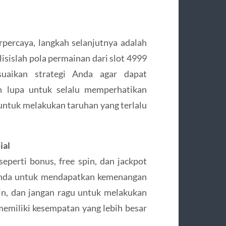
rpercaya, langkah selanjutnya adalah
sislah pola permainan dari slot 4999
uaikan strategi Anda agar dapat
 lupa untuk selalu memperhatikan
 untuk melakukan taruhan yang terlalu
ial
eperti bonus, free spin, dan jackpot
 Anda untuk mendapatkan kemenangan
kin, dan jangan ragu untuk melakukan
miliki kesempatan yang lebih besar