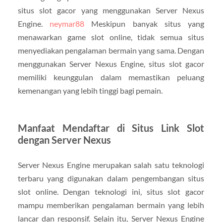
situs slot gacor yang menggunakan Server Nexus
Engine.
neymar88
Meskipun banyak situs yang
menawarkan game slot online, tidak semua situs
menyediakan pengalaman bermain yang sama. Dengan
menggunakan Server Nexus Engine, situs slot gacor
memiliki keunggulan dalam memastikan peluang
kemenangan yang lebih tinggi bagi pemain.
Manfaat Mendaftar di Situs Link Slot
dengan Server Nexus
Server Nexus Engine merupakan salah satu teknologi
terbaru yang digunakan dalam pengembangan situs
slot online. Dengan teknologi ini, situs slot gacor
mampu memberikan pengalaman bermain yang lebih
lancar dan responsif. Selain itu, Server Nexus Engine