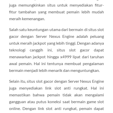
juga memungkinkan situs untuk menyediakan fitur-
fitur tambahan yang membuat pemain lebih mudah
meraih kemenangan.
Salah satu keuntungan utama dari bermain di situs slot
gacor dengan Server Nexus Engine adalah peluang
untuk meraih jackpot yang lebih tinggi. Dengan adanya
teknologi canggih ini, situs slot gacor dapat
menawarkan jackpot hingga x4999 lipat dari taruhan
awal pemain. Hal ini tentunya membuat pengalaman
bermain menjadi lebih menarik dan menguntungkan.
Selain itu, situs slot gacor dengan Server Nexus Engine
juga menyediakan link slot anti rungkat. Hal ini
memastikan bahwa pemain tidak akan mengalami
gangguan atau putus koneksi saat bermain game slot
online. Dengan link slot anti rungkat, pemain dapat