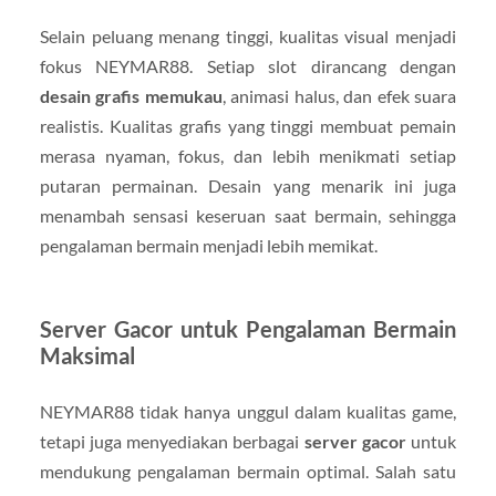
Selain peluang menang tinggi, kualitas visual menjadi
fokus NEYMAR88. Setiap slot dirancang dengan
desain grafis memukau
, animasi halus, dan efek suara
realistis. Kualitas grafis yang tinggi membuat pemain
merasa nyaman, fokus, dan lebih menikmati setiap
putaran permainan. Desain yang menarik ini juga
menambah sensasi keseruan saat bermain, sehingga
pengalaman bermain menjadi lebih memikat.
Server Gacor untuk Pengalaman Bermain
Maksimal
NEYMAR88 tidak hanya unggul dalam kualitas game,
tetapi juga menyediakan berbagai
server gacor
untuk
mendukung pengalaman bermain optimal. Salah satu