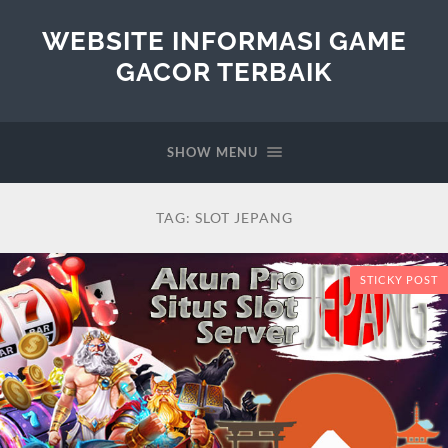
WEBSITE INFORMASI GAME
GACOR TERBAIK
SHOW MENU
TAG:
SLOT JEPANG
STICKY POST