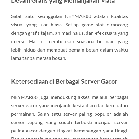
Desain Grafis yang Memanjakan Mata
Salah satu keunggulan NEYMAR88 adalah kualitas
visual yang luar biasa. Setiap game slot dirancang
dengan grafis tajam, animasi halus, dan efek suara yang
imersif. Hal ini memberikan suasana bermain yang
lebih hidup dan membuat pemain betah dalam waktu
lama tanpa merasa bosan.
Ketersediaan di Berbagai Server Gacor
NEYMAR88 juga mendukung akses melalui berbagai
server gacor yang menjamin kestabilan dan kecepatan
permainan. Salah satu server paling populer adalah
server Jepang, yang sudah terbukti menjadi server
paling gacor dengan tingkat kemenangan yang tinggi.
Banyak pemain melaporkan kemenangan besar setelah