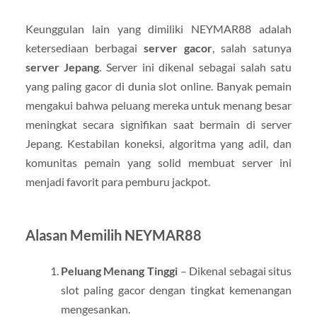
Keunggulan lain yang dimiliki NEYMAR88 adalah
ketersediaan berbagai
server gacor
, salah satunya
server Jepang
. Server ini dikenal sebagai salah satu
yang paling gacor di dunia slot online. Banyak pemain
mengakui bahwa peluang mereka untuk menang besar
meningkat secara signifikan saat bermain di server
Jepang. Kestabilan koneksi, algoritma yang adil, dan
komunitas pemain yang solid membuat server ini
menjadi favorit para pemburu jackpot.
Alasan Memilih NEYMAR88
Peluang Menang Tinggi
– Dikenal sebagai situs
slot paling gacor dengan tingkat kemenangan
mengesankan.