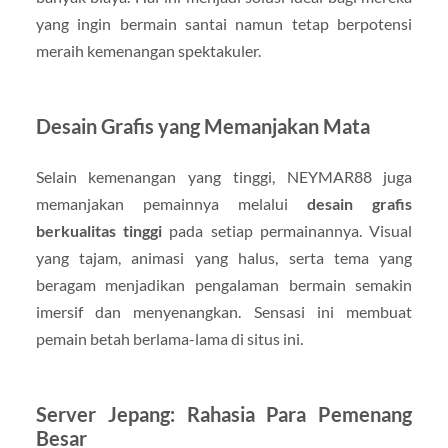
yang ingin bermain santai namun tetap berpotensi
meraih kemenangan spektakuler.
Desain Grafis yang Memanjakan Mata
Selain kemenangan yang tinggi, NEYMAR88 juga
memanjakan pemainnya melalui
desain grafis
berkualitas tinggi
pada setiap permainannya. Visual
yang tajam, animasi yang halus, serta tema yang
beragam menjadikan pengalaman bermain semakin
imersif dan menyenangkan. Sensasi ini membuat
pemain betah berlama-lama di situs ini.
Server Jepang: Rahasia Para Pemenang
Besar