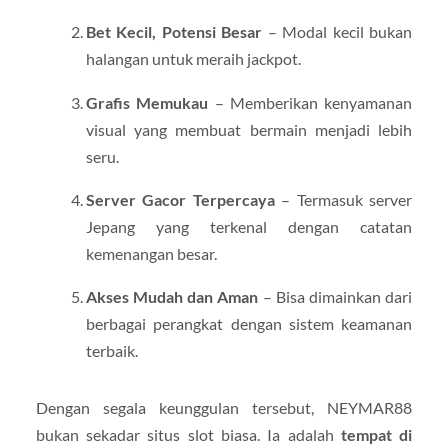
Bet Kecil, Potensi Besar
– Modal kecil bukan
halangan untuk meraih jackpot.
Grafis Memukau
– Memberikan kenyamanan
visual yang membuat bermain menjadi lebih
seru.
Server Gacor Terpercaya
– Termasuk server
Jepang yang terkenal dengan catatan
kemenangan besar.
Akses Mudah dan Aman
– Bisa dimainkan dari
berbagai perangkat dengan sistem keamanan
terbaik.
Dengan segala keunggulan tersebut, NEYMAR88
bukan sekadar situs slot biasa. Ia adalah
tempat di