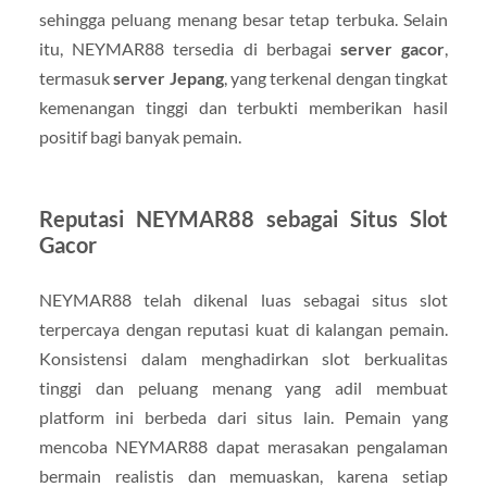
sehingga peluang menang besar tetap terbuka. Selain
itu, NEYMAR88 tersedia di berbagai
server gacor
,
termasuk
server Jepang
, yang terkenal dengan tingkat
kemenangan tinggi dan terbukti memberikan hasil
positif bagi banyak pemain.
Reputasi NEYMAR88 sebagai Situs Slot
Gacor
NEYMAR88 telah dikenal luas sebagai situs slot
terpercaya dengan reputasi kuat di kalangan pemain.
Konsistensi dalam menghadirkan slot berkualitas
tinggi dan peluang menang yang adil membuat
platform ini berbeda dari situs lain. Pemain yang
mencoba NEYMAR88 dapat merasakan pengalaman
bermain realistis dan memuaskan, karena setiap