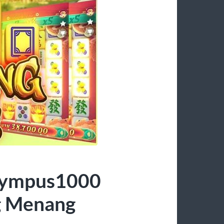
Olympus1000
g Menang