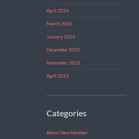
April 2024
March 2024
January 2024
December 2023
November 2023
April 2023
Categories
Bonus New Member