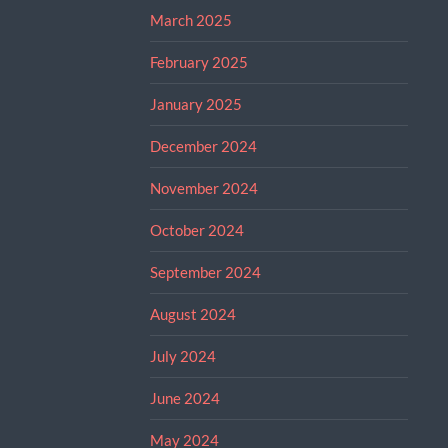
March 2025
February 2025
January 2025
December 2024
November 2024
October 2024
September 2024
August 2024
July 2024
June 2024
May 2024