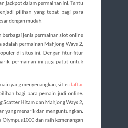
n jackpot dalam permainan ini. Tentu
njadi pilihan yang tepat bagi para
esar dengan mudah.
 berbagai jenis permainan slot online
nya adalah permainan Mahjong Ways 2,
puler di situs ini. Dengan fitur-fitur
arik, permainan ini juga patut untuk
main yang menyenangkan, situs
daftar
lihan bagi para pemain judi online.
g Scatter Hitam dan Mahjong Ways 2,
nan yang menarik dan menguntungkan.
tus Olympus1000 dan raih kemenangan