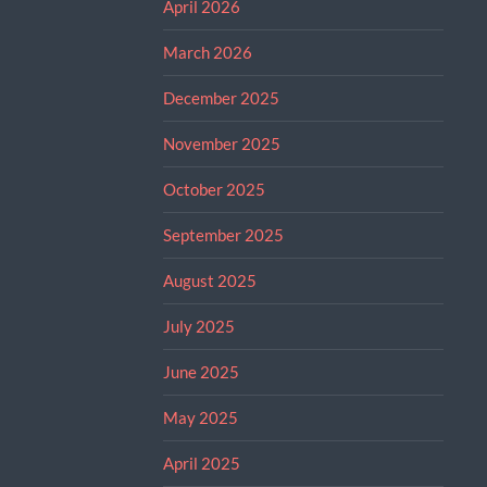
April 2026
March 2026
December 2025
November 2025
October 2025
September 2025
August 2025
July 2025
June 2025
May 2025
April 2025