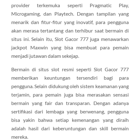
provider terkemuka seperti Pragmatic Play,
Microgaming, dan Playtech. Dengan tampilan yang
menarik dan fitur-fitur yang inovatif, para pengguna
akan merasa tertantang dan terhibur saat bermain di
situs ini. Selain itu, Slot Gacor 777 juga menawarkan
jackpot Maxwin yang bisa membuat para pemain
menjadi jutawan dalam sekejap.
Bermain di situs slot resmi seperti Slot Gacor 777
memberikan keuntungan tersendiri bagi para
pengguna. Selain didukung oleh sistem keamanan yang
terjamin, para pemain juga bisa merasakan sensasi
bermain yang fair dan transparan. Dengan adanya
sertifikasi dari lembaga yang berwenang, pengguna
bisa yakin bahwa setiap kemenangan yang diraih
adalah hasil dari keberuntungan dan skill bermain
mereka.