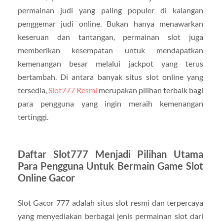
permainan judi yang paling populer di kalangan
penggemar judi online. Bukan hanya menawarkan
keseruan dan tantangan, permainan slot juga
memberikan kesempatan untuk mendapatkan
kemenangan besar melalui jackpot yang terus
bertambah. Di antara banyak situs slot online yang
tersedia,
Slot777 Resmi
merupakan pilihan terbaik bagi
para pengguna yang ingin meraih kemenangan
tertinggi.
Daftar Slot777 Menjadi Pilihan Utama
Para Pengguna Untuk Bermain Game Slot
Online Gacor
Slot Gacor 777 adalah situs slot resmi dan terpercaya
yang menyediakan berbagai jenis permainan slot dari