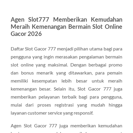
Agen Slot777 Memberikan Kemudahan
Meraih Kemenangan Bermain Slot Online
Gacor 2026
Daftar Slot Gacor 777 menjadi pilihan utama bagi para
pengguna yang ingin merasakan pengalaman bermain
slot online yang maksimal. Dengan berbagai promo
dan bonus menarik yang ditawarkan, para pemain
memiliki kesempatan lebih besar untuk meraih
kemenangan besar. Selain itu, Slot Gacor 777 juga
memberikan pelayanan terbaik bagi para pengguna,
mulai dari proses registrasi yang mudah hingga
layanan customer service yang responsif.
Agen Slot Gacor 777 juga memberikan kemudahan