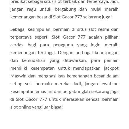
predikat sebagai situs slot terbaik dan terpercaya. Jadi,
jangan ragu untuk bergabung dan mulai meraih
kemenangan besar di Slot Gacor 777 sekarang juga!
Sebagai kesimpulan, bermain di situs slot resmi dan
terpercaya seperti Slot Gacor 777 adalah pilihan
cerdas bagi para pengguna yang ingin meraih
kemenangan tertinggi. Dengan berbagai keuntungan
dan kemudahan yang ditawarkan, para pemain
memiliki kesempatan untuk mendapatkan jackpot
Maxwin dan menghasilkan kemenangan besar dalam
setiap sesi bermain mereka. Jadi, jangan lewatkan
kesempatan emas ini dan bergabunglah sekarang juga
di Slot Gacor 777 untuk merasakan sensasi bermain
slot online yang luar biasa!