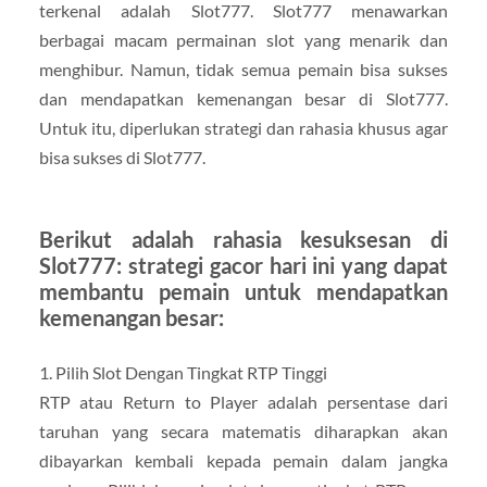
terkenal adalah Slot777. Slot777 menawarkan
berbagai macam permainan slot yang menarik dan
menghibur. Namun, tidak semua pemain bisa sukses
dan mendapatkan kemenangan besar di Slot777.
Untuk itu, diperlukan strategi dan rahasia khusus agar
bisa sukses di Slot777.
Berikut adalah rahasia kesuksesan di
Slot777: strategi gacor hari ini yang dapat
membantu pemain untuk mendapatkan
kemenangan besar:
1. Pilih Slot Dengan Tingkat RTP Tinggi
RTP atau Return to Player adalah persentase dari
taruhan yang secara matematis diharapkan akan
dibayarkan kembali kepada pemain dalam jangka