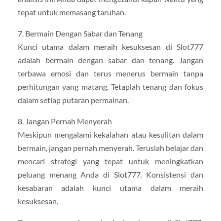
tepat untuk memasang taruhan.
7. Bermain Dengan Sabar dan Tenang
Kunci utama dalam meraih kesuksesan di Slot777
adalah bermain dengan sabar dan tenang. Jangan
terbawa emosi dan terus menerus bermain tanpa
perhitungan yang matang. Tetaplah tenang dan fokus
dalam setiap putaran permainan.
8. Jangan Pernah Menyerah
Meskipun mengalami kekalahan atau kesulitan dalam
bermain, jangan pernah menyerah. Teruslah belajar dan
mencari strategi yang tepat untuk meningkatkan
peluang menang Anda di Slot777. Konsistensi dan
kesabaran adalah kunci utama dalam meraih
kesuksesan.