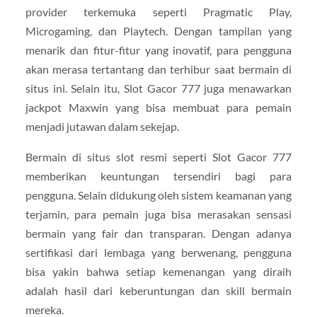
provider terkemuka seperti Pragmatic Play,
Microgaming, dan Playtech. Dengan tampilan yang
menarik dan fitur-fitur yang inovatif, para pengguna
akan merasa tertantang dan terhibur saat bermain di
situs ini. Selain itu, Slot Gacor 777 juga menawarkan
jackpot Maxwin yang bisa membuat para pemain
menjadi jutawan dalam sekejap.
Bermain di situs slot resmi seperti Slot Gacor 777
memberikan keuntungan tersendiri bagi para
pengguna. Selain didukung oleh sistem keamanan yang
terjamin, para pemain juga bisa merasakan sensasi
bermain yang fair dan transparan. Dengan adanya
sertifikasi dari lembaga yang berwenang, pengguna
bisa yakin bahwa setiap kemenangan yang diraih
adalah hasil dari keberuntungan dan skill bermain
mereka.