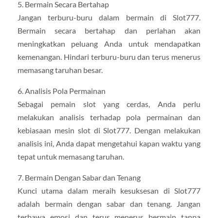
5. Bermain Secara Bertahap
Jangan terburu-buru dalam bermain di Slot777.
Bermain secara bertahap dan perlahan akan
meningkatkan peluang Anda untuk mendapatkan
kemenangan. Hindari terburu-buru dan terus menerus
memasang taruhan besar.
6. Analisis Pola Permainan
Sebagai pemain slot yang cerdas, Anda perlu
melakukan analisis terhadap pola permainan dan
kebiasaan mesin slot di Slot777. Dengan melakukan
analisis ini, Anda dapat mengetahui kapan waktu yang
tepat untuk memasang taruhan.
7. Bermain Dengan Sabar dan Tenang
Kunci utama dalam meraih kesuksesan di Slot777
adalah bermain dengan sabar dan tenang. Jangan
terbawa emosi dan terus menerus bermain tanpa