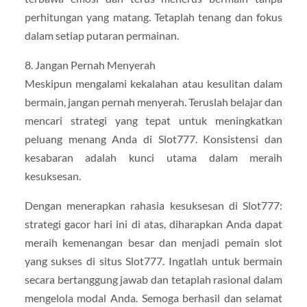
perhitungan yang matang. Tetaplah tenang dan fokus
dalam setiap putaran permainan.
8. Jangan Pernah Menyerah
Meskipun mengalami kekalahan atau kesulitan dalam
bermain, jangan pernah menyerah. Teruslah belajar dan
mencari strategi yang tepat untuk meningkatkan
peluang menang Anda di Slot777. Konsistensi dan
kesabaran adalah kunci utama dalam meraih
kesuksesan.
Dengan menerapkan rahasia kesuksesan di Slot777:
strategi gacor hari ini di atas, diharapkan Anda dapat
meraih kemenangan besar dan menjadi pemain slot
yang sukses di situs Slot777. Ingatlah untuk bermain
secara bertanggung jawab dan tetaplah rasional dalam
mengelola modal Anda. Semoga berhasil dan selamat