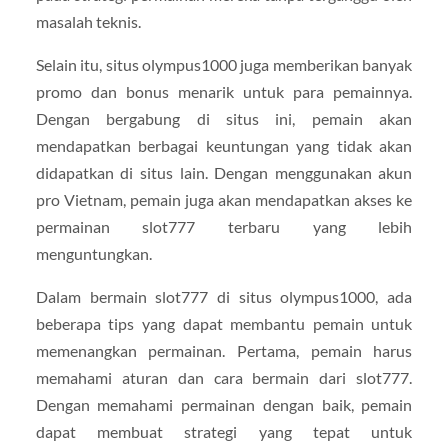
masalah teknis.
Selain itu, situs olympus1000 juga memberikan banyak
promo dan bonus menarik untuk para pemainnya.
Dengan bergabung di situs ini, pemain akan
mendapatkan berbagai keuntungan yang tidak akan
didapatkan di situs lain. Dengan menggunakan akun
pro Vietnam, pemain juga akan mendapatkan akses ke
permainan slot777 terbaru yang lebih
menguntungkan.
Dalam bermain slot777 di situs olympus1000, ada
beberapa tips yang dapat membantu pemain untuk
memenangkan permainan. Pertama, pemain harus
memahami aturan dan cara bermain dari slot777.
Dengan memahami permainan dengan baik, pemain
dapat membuat strategi yang tepat untuk