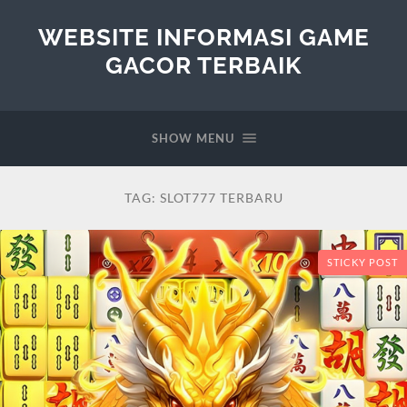
WEBSITE INFORMASI GAME
GACOR TERBAIK
SHOW MENU
TAG:
SLOT777 TERBARU
STICKY POST