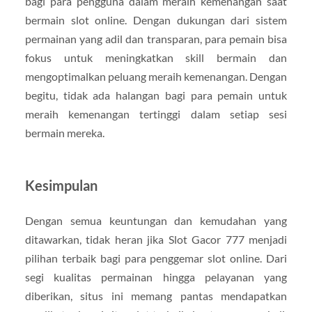
bagi para pengguna dalam meraih kemenangan saat
bermain slot online. Dengan dukungan dari sistem
permainan yang adil dan transparan, para pemain bisa
fokus untuk meningkatkan skill bermain dan
mengoptimalkan peluang meraih kemenangan. Dengan
begitu, tidak ada halangan bagi para pemain untuk
meraih kemenangan tertinggi dalam setiap sesi
bermain mereka.
Kesimpulan
Dengan semua keuntungan dan kemudahan yang
ditawarkan, tidak heran jika Slot Gacor 777 menjadi
pilihan terbaik bagi para penggemar slot online. Dari
segi kualitas permainan hingga pelayanan yang
diberikan, situs ini memang pantas mendapatkan