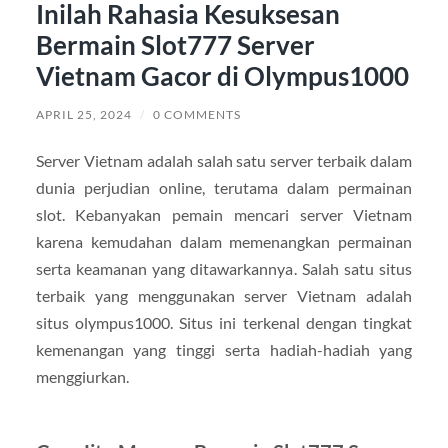
Inilah Rahasia Kesuksesan
Bermain Slot777 Server
Vietnam Gacor di Olympus1000
APRIL 25, 2024
/
0 COMMENTS
Server Vietnam adalah salah satu server terbaik dalam
dunia perjudian online, terutama dalam permainan
slot. Kebanyakan pemain mencari server Vietnam
karena kemudahan dalam memenangkan permainan
serta keamanan yang ditawarkannya. Salah satu situs
terbaik yang menggunakan server Vietnam adalah
situs olympus1000. Situs ini terkenal dengan tingkat
kemenangan yang tinggi serta hadiah-hadiah yang
menggiurkan.