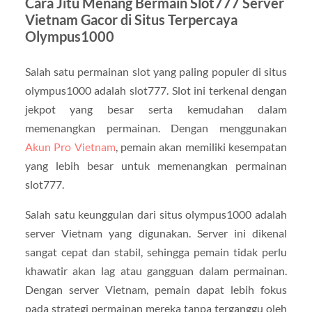
Cara Jitu Menang Bermain Slot777 Server
Vietnam Gacor di Situs Terpercaya
Olympus1000
Salah satu permainan slot yang paling populer di situs
olympus1000 adalah slot777. Slot ini terkenal dengan
jekpot yang besar serta kemudahan dalam
memenangkan permainan. Dengan menggunakan
Akun Pro Vietnam
, pemain akan memiliki kesempatan
yang lebih besar untuk memenangkan permainan
slot777.
Salah satu keunggulan dari situs olympus1000 adalah
server Vietnam yang digunakan. Server ini dikenal
sangat cepat dan stabil, sehingga pemain tidak perlu
khawatir akan lag atau gangguan dalam permainan.
Dengan server Vietnam, pemain dapat lebih fokus
pada strategi permainan mereka tanpa terganggu oleh