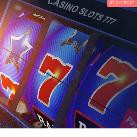
STICKY POST