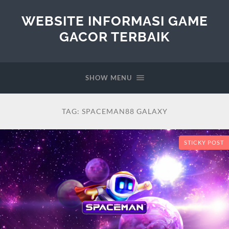
WEBSITE INFORMASI GAME
GACOR TERBAIK
SHOW MENU
TAG:
SPACEMAN88 GALAXY
STICKY POST