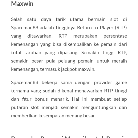
Maxwin
Salah satu daya tarik utama bermain slot di
Spaceman88 adalah tingginya Return to Player (RTP)
yang ditawarkan. RTP merupakan persentase
kemenangan yang bisa dikembalikan ke pemain dari
total taruhan yang dipasang. Semakin tinggi RTP,
semakin besar pula peluang pemain untuk meraih
kemenangan, termasuk jackpot maxwin.
Spaceman88 bekerja sama dengan provider game
ternama yang sudah dikenal menawarkan RTP tinggi
dan fitur bonus menarik. Hal ini membuat setiap
putaran slot menjadi semakin menguntungkan dan
memberikan kesempatan menang besar.