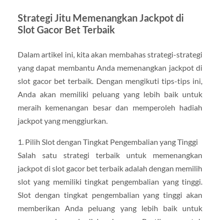
Strategi Jitu Memenangkan Jackpot di
Slot Gacor Bet Terbaik
Dalam artikel ini, kita akan membahas strategi-strategi
yang dapat membantu Anda memenangkan jackpot di
slot gacor bet terbaik. Dengan mengikuti tips-tips ini,
Anda akan memiliki peluang yang lebih baik untuk
meraih kemenangan besar dan memperoleh hadiah
jackpot yang menggiurkan.
1. Pilih Slot dengan Tingkat Pengembalian yang Tinggi
Salah satu strategi terbaik untuk memenangkan
jackpot di slot gacor bet terbaik adalah dengan memilih
slot yang memiliki tingkat pengembalian yang tinggi.
Slot dengan tingkat pengembalian yang tinggi akan
memberikan Anda peluang yang lebih baik untuk