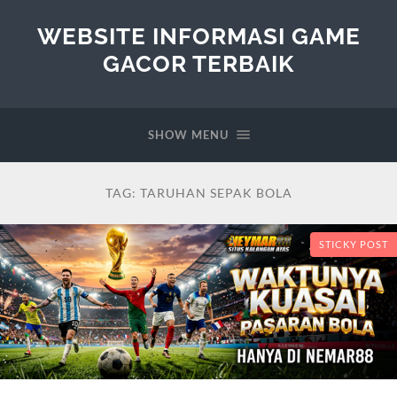
WEBSITE INFORMASI GAME
GACOR TERBAIK
SHOW MENU
TAG:
TARUHAN SEPAK BOLA
STICKY POST