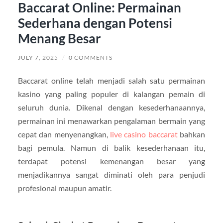
Baccarat Online: Permainan
Sederhana dengan Potensi
Menang Besar
JULY 7, 2025
/
0 COMMENTS
Baccarat online telah menjadi salah satu permainan
kasino yang paling populer di kalangan pemain di
seluruh dunia. Dikenal dengan kesederhanaannya,
permainan ini menawarkan pengalaman bermain yang
cepat dan menyenangkan,
live casino baccarat
bahkan
bagi pemula. Namun di balik kesederhanaan itu,
terdapat potensi kemenangan besar yang
menjadikannya sangat diminati oleh para penjudi
profesional maupun amatir.