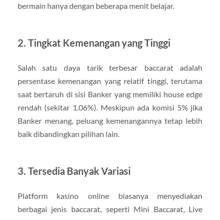
bermain hanya dengan beberapa menit belajar.
2. Tingkat Kemenangan yang Tinggi
Salah satu daya tarik terbesar baccarat adalah
persentase kemenangan yang relatif tinggi, terutama
saat bertaruh di sisi Banker yang memiliki house edge
rendah (sekitar 1.06%). Meskipun ada komisi 5% jika
Banker menang, peluang kemenangannya tetap lebih
baik dibandingkan pilihan lain.
3. Tersedia Banyak Variasi
Platform kasino online biasanya menyediakan
berbagai jenis baccarat, seperti Mini Baccarat, Live